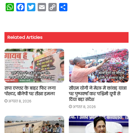
W
F
T
E
C
S
h
a
w
m
o
h
a
c
i
a
p
a
t
e
t
i
y
r
Related Articles
s
b
t
l
L
e
A
o
e
i
p
o
r
n
p
k
k
सपा दफ्तर के बाहर फिर लगा
सीएम योगी ने मेरठ में कांवड़ यात्रा
पोस्टर, बीजेपी पर तीखा हमला
पर पुष्पवर्षा कर पश्चिमी यूपी से
दिया बड़ा संदेश
अगस्त 8, 2026
अगस्त 8, 2026