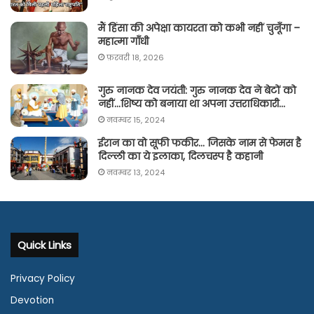
मैं हिंसा की अपेक्षा कायरता को कभी नहीं चुनूँगा –
महात्मा गाँधी
फ़रवरी 18, 2026
गुरु नानक देव जयंती: गुरु नानक देव ने बेटों को
नहीं…शिष्य को बनाया था अपना उत्तराधिकारी…
नवम्बर 15, 2024
ईरान का वो सूफी फकीर… जिसके नाम से फेमस है
दिल्ली का ये इलाका, दिलचस्प है कहानी
नवम्बर 13, 2024
Quick Links
Privacy Policy
Devotion