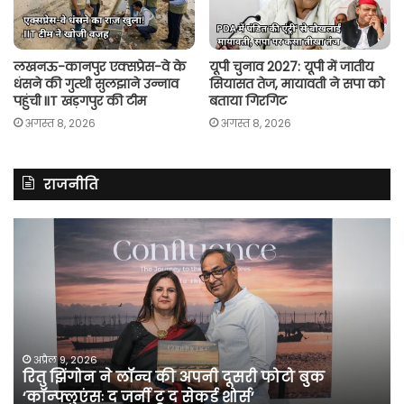
लखनऊ-कानपुर एक्सप्रेस-वे के
यूपी चुनाव 2027: यूपी में जातीय
धंसने की गुत्थी सुलझाने उन्नाव
सियासत तेज, मायावती ने सपा को
पहुंची IIT खड़गपुर की टीम
बताया गिरगिट
अगस्त 8, 2026
अगस्त 8, 2026
राजनीति
रितु
रा
झिंगोन
गां
ने
बो
लॉन्च
कां
की
की
अपनी
सर
दूसरी
बन
फोटो
पर
अप्रैल 9, 2026
रितु झिंगोन ने लॉन्च की अपनी दूसरी फोटो बुक
बुक
सी
‘कॉन्फ्लुएंसः द जर्नी टू द सेकर्ड शोर्स’
‘कॉन्फ्लुएंसः
के