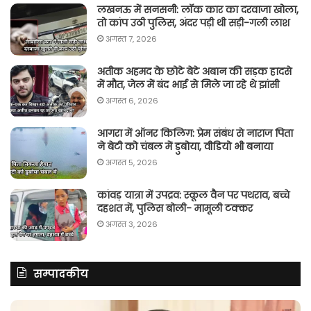
लखनऊ में सनसनी: लॉक कार का दरवाजा खोला,
तो कांप उठी पुलिस, अंदर पड़ी थी सड़ी-गली लाश
अगस्त 7, 2026
अतीक अहमद के छोटे बेटे अबान की सड़क हादसे
में मौत, जेल में बंद भाई से मिले जा रहे थे झांसी
अगस्त 6, 2026
आगरा में ऑनर किलिग़: प्रेम संबंध से नाराज पिता
ने बेटी को चंबल में डुबोया, वीडियो भी बनाया
अगस्त 5, 2026
कांवड़ यात्रा में उपद्रव: स्कूल वैन पर पथराव, बच्चे
दहशत में, पुलिस बोली- मामूली टक्कर
अगस्त 3, 2026
सम्पादकीय