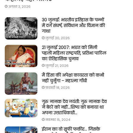
अगस्त 3, 2026
30 जुलाई: भारतीय इतिहास के पन्नों
में दर्ज संघर्ष, संविधान और विज्ञान की
गाथा
जुलाई 30, 2026
21 जुलाई 2007: भारत को मिली
पहली महिला राष्ट्रपति, प्रतिभा पाटिल
का ऐतिहासिक चुनाव
जुलाई 21, 2026
मैं हिंसा की अपेक्षा कायरता को कभी
नहीं चुनूँगा – महात्मा गाँधी
फ़रवरी 18, 2026
गुरु नानक देव जयंती: गुरु नानक देव
ने बेटों को नहीं…शिष्य को बनाया था
अपना उत्तराधिकारी…
नवम्बर 15, 2024
ईरान का वो सूफी फकीर… जिसके