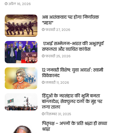
अप्रैल 16, 2026
अब आतंकवाद पर होगा निर्णायक
“प्रहार“
फ़रवरी 27, 2026
एआई सम्मेलन-भारत की अभूतपूर्व
सफलता और व्यथित कांग्रेस
फ़रवरी 25, 2026
12 जनवरी विशेष: युवा आदर्श : स्वामी
विवेकानंद
जनवरी 11, 2026
हिंदुओं के नरसंहार की भूमि बनता
बांग्लादेश, सेक्युलर दलों के मुंह पर
लगा ताला
दिसम्बर 31, 2025
पितृपक्ष – अपनों के प्रति श्रद्धा ही सच्चा
श्राद्ध