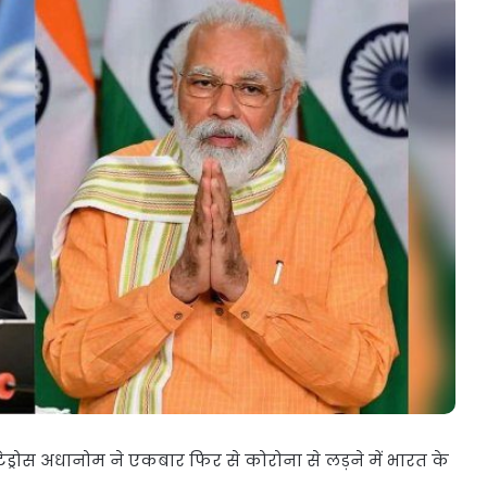
शिवसेना
UBT
में
बड़ा
भूचाल,
6
सांसदों
 की सरकार
जून 17, 2026
ने
 भेदभाव
शिवसेना UBT में बड़ा भूचाल, 6 सांसदों ने
छोड़ा
छोड़ा साथ, इस पार्टी में हुए शामिल!
साथ,
इस
पार्टी
में
हुए
शामिल!
ष टेड्रोस अधानोम ने एकबार फिर से कोरोना से लड़ने में भारत के