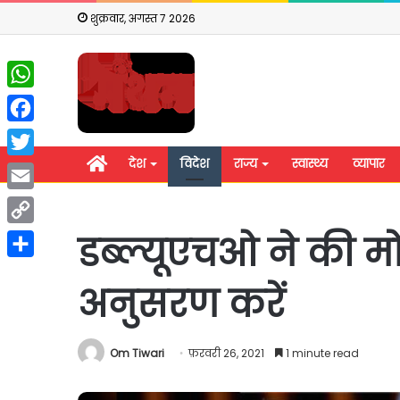
शुक्रवार, अगस्त 7 2026
WhatsApp
Facebook
होम
देश
विदेश
राज्य
स्वास्थ्य
व्यापार
Twitter
Email
Copy
डब्ल्यूएचओ ने की म
Link
Share
अनुसरण करें
Om Tiwari
फ़रवरी 26, 2021
1 minute read