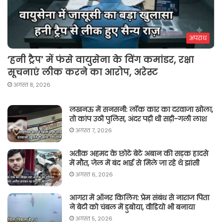
अपराध
‘हनी ट्रैप’ में फंसे वायुसेना के विंग कमांडर, रक्षा
सूचनाएं लीक करने का आरोप, अरेस्ट
अगस्त 8, 2026
लखनऊ में सनसनी: लॉक कार का दरवाजा खोला,
तो कांप उठी पुलिस, अंदर पड़ी थी सड़ी-गली लाश
अगस्त 7, 2026
अतीक अहमद के छोटे बेटे अबान की सड़क हादसे
में मौत, जेल में बंद भाई से मिले जा रहे थे झांसी
अगस्त 6, 2026
आगरा में ऑनर किलिग़: प्रेम संबंध से नाराज पिता
ने बेटी को चंबल में डुबोया, वीडियो भी बनाया
अगस्त 5, 2026