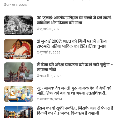
अगस्त 3, 2026
30 जुलाई: भारतीय इतिहास के पन्नों में दर्ज संघर्ष,
संविधान और विज्ञान की गाथा
जुलाई 30, 2026
21 जुलाई 2007: भारत को मिली पहली महिला
राष्ट्रपति, प्रतिभा पाटिल का ऐतिहासिक चुनाव
जुलाई 21, 2026
मैं हिंसा की अपेक्षा कायरता को कभी नहीं चुनूँगा –
महात्मा गाँधी
फ़रवरी 18, 2026
गुरु नानक देव जयंती: गुरु नानक देव ने बेटों को
नहीं…शिष्य को बनाया था अपना उत्तराधिकारी…
नवम्बर 15, 2024
ईरान का वो सूफी फकीर… जिसके नाम से फेमस है
दिल्ली का ये इलाका, दिलचस्प है कहानी