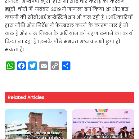
राजस्व अन्वेषण ब्यूरो द्वारा भी साढ़े चार करोड़ की कस्टम
ड्यूटी चोरी में नवंबर 2019 में मामला दर्ज किया था और इस
कंपनी की सीबीआई इन्वेस्टिगेशन भी चल रही है । अधिकारियों
द्वारा नीति और निर्देश में फेरबदल करने के कारण जल है तो
कल है और जल मिशन के अभियान को ग्रहण लगाने का कार्य
किया जा रहा है । इसके पीछे संभवत भ्रष्टाचार भी छुपा हो
सकता है।
W
F
T
E
C
S
h
a
w
m
o
h
a
c
i
a
p
a
t
e
t
i
y
r
Related Articles
s
b
t
l
L
e
A
o
e
i
p
o
r
n
p
k
k