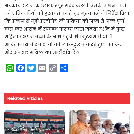
सरकार इलाज के लिए भरपूर मदद करेगी। उनके प्रार्थना पत्रों
को अधिकारियों को हस्तगत करते हुए मुख्यमंत्री ने निर्देश दिया
कि इलाज से जुड़ी इस्टीमेट की प्रक्रिया को जल्द से जल्द पूर्ण
करा कर शासन में उपलब्ध कराया जाए। जनता दर्शन में कुछ
महिलाएं अपने बच्चों के साथ पहुंचीं थीं। मुख्यमंत्री योगी
आदित्यनाथ ने इन बच्चों को प्यार-दुलार करते हुए चॉकलेट
और उज्ज्वल भविष्य का आशीर्वाद दिया।
W
F
T
E
C
S
h
a
w
m
o
h
a
c
i
a
p
a
t
e
t
i
y
r
Related Articles
s
b
t
l
L
e
A
o
e
i
p
o
r
n
p
k
k