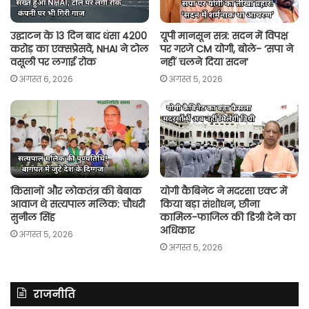
उद्घाटन के 13 दिन बाद धंसा 4200
यूपी मानसून सत्र: सदन में विपक्ष
करोड़ का एक्सप्रेसवे, NHAI ने टोल
पर गरजे CM योगी, बोले- ‘सपा ने
वसूली पर लगाई रोक
नहीं चलने दिया सदन’
अगस्त 6, 2026
अगस्त 5, 2026
किसानों और लोकतंत्र की बेबाक
योगी कैबिनेट ने मदरसा एक्ट में
आवाज थे सत्यपाल मलिक: चौधरी
किया बड़ा संशोधन, छीना
सुनील सिंह
कामिल-फाजिल की डिग्री देने का
अधिकार
अगस्त 5, 2026
अगस्त 5, 2026
राजनीति