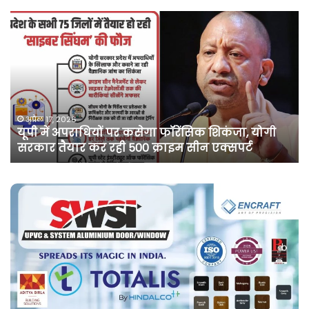
असम
में
दर्ज
मामले
में
कांग्रेस
नेता
पवन
अप्रैल 10, 2026
ी
असम में दर्ज मामले में कांग्रेस नेता पवन खेड़ा को एक
खेड़ा
सप्ताह की अग्रिम जमानत
को
एक
सप्ताह
की
अग्रिम
जमानत