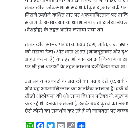
ये दोहरे मापदंड क्यों? अब शर्म किसे आनी चाहिए और क
तत्कालीन लोकसभा सांसद शफीकुर रहमान बर्क पर उनक
जिसमें उन्होंने कथित तौर पर अफगानिस्तान पर तालिब
संग्राम के बराबर बताया था। भाजपा नेता राजेश सिंघ
(देशद्रोह) के तहत आरोप लगाया गया था।
तत्कालीन सांसद पर धारा 153ए (धर्म, जाति, जन्म स्थ
को बढ़ावा देना) और धारा 295ए (जानबूझकर और दुर्भाव
आहत करना है) के तहत भी मामला दर्ज किया गया था।
पर भी इन धाराओं के तहत मामला दर्ज किया गया था।
उस समय पत्रकारों के सवालों का जवाब देते हुए, बर
और यह अफगानिस्तान का आंतरिक मामला है। बर्क की टिप
तीखी आलोचना की थी। राज्य विधान परिषद में, मुख्यमंत
कर रहे थे। इसका मतलब है उनके बर्बर कृत्य का समर्थ
ऐसे लोगों का समर्थन कर रहे हैं जो मानवता पर कलंक 
W
F
T
E
C
S