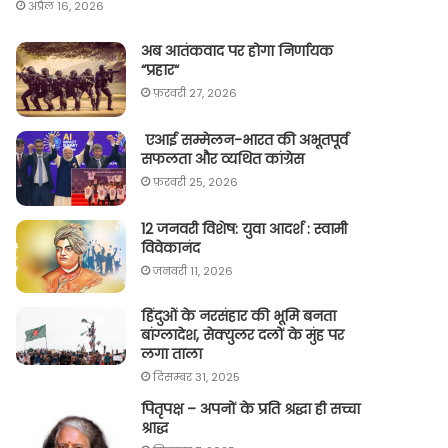
अप्रैल 16, 2026
अब आतंकवाद पर होगा निर्णायक
“प्रहार“
फ़रवरी 27, 2026
एआई सम्मेलन-भारत की अभूतपूर्व
सफलता और व्यथित कांग्रेस
फ़रवरी 25, 2026
12 जनवरी विशेष: युवा आदर्श : स्वामी
विवेकानंद
जनवरी 11, 2026
हिंदुओं के नरसंहार की भूमि बनता
बांग्लादेश, सेक्युलर दलों के मुंह पर
लगा ताला
दिसम्बर 31, 2025
पितृपक्ष – अपनों के प्रति श्रद्धा ही सच्चा
श्राद्ध