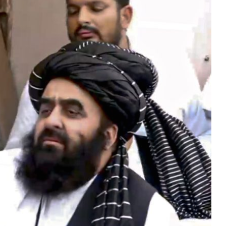
शिवसेना
UBT
में
बड़ा
भूचाल,
6
सांसदों
स की सरकार
जून 17, 2026
ने
थ भेदभाव
शिवसेना UBT में बड़ा भूचाल, 6 सांसदों न
छोड़ा
छोड़ा साथ, इस पार्टी में हुए शामिल!
साथ,
इस
पार्टी
में
हुए
शामिल!