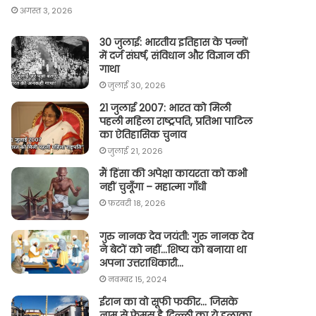
अगस्त 3, 2026
30 जुलाई: भारतीय इतिहास के पन्नों
में दर्ज संघर्ष, संविधान और विज्ञान की
गाथा
जुलाई 30, 2026
21 जुलाई 2007: भारत को मिली
पहली महिला राष्ट्रपति, प्रतिभा पाटिल
का ऐतिहासिक चुनाव
जुलाई 21, 2026
मैं हिंसा की अपेक्षा कायरता को कभी
नहीं चुनूँगा – महात्मा गाँधी
फ़रवरी 18, 2026
गुरु नानक देव जयंती: गुरु नानक देव
ने बेटों को नहीं…शिष्य को बनाया था
अपना उत्तराधिकारी…
नवम्बर 15, 2024
ईरान का वो सूफी फकीर… जिसके
नाम से फेमस है दिल्ली का ये इलाका,