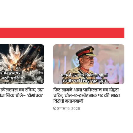
 स्पेसएक्स का रॉकेट, उड़ा
फिर सामने आया पाकिस्तान का दोहरा
ैज्ञानिक बोले- ‘रोमांचक’
चरित्र, यौम-ए-इस्तेहसाल पर की भारत
विरोधी बयानबाजी
अगस्त 5, 2026