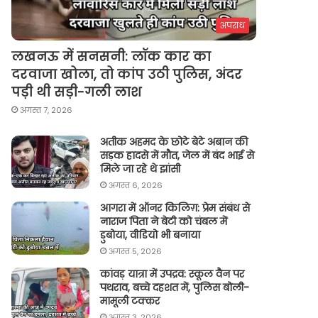
अपराध
लखनऊ में सनसनी: लॉक कार का
दरवाजा खोला, तो कांप उठी पुलिस, अंदर
पड़ी थी सड़ी-गली लाश
अगस्त 7, 2026
अतीक अहमद के छोटे बेटे अबान की
सड़क हादसे में मौत, जेल में बंद भाई से
मिले जा रहे थे झांसी
अगस्त 6, 2026
आगरा में ऑनर किलिग़: प्रेम संबंध से
नाराज पिता ने बेटी को चंबल में
डुबोया, वीडियो भी बनाया
अगस्त 5, 2026
कांवड़ यात्रा में उपद्रव: स्कूल वैन पर
पथराव, बच्चे दहशत में, पुलिस बोली-
मामूली टक्कर
अगस्त 3, 2026