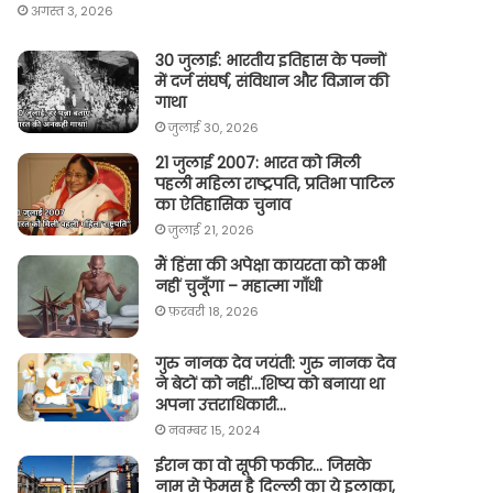
अगस्त 3, 2026
30 जुलाई: भारतीय इतिहास के पन्नों
में दर्ज संघर्ष, संविधान और विज्ञान की
गाथा
जुलाई 30, 2026
21 जुलाई 2007: भारत को मिली
पहली महिला राष्ट्रपति, प्रतिभा पाटिल
का ऐतिहासिक चुनाव
जुलाई 21, 2026
मैं हिंसा की अपेक्षा कायरता को कभी
नहीं चुनूँगा – महात्मा गाँधी
फ़रवरी 18, 2026
गुरु नानक देव जयंती: गुरु नानक देव
ने बेटों को नहीं…शिष्य को बनाया था
अपना उत्तराधिकारी…
नवम्बर 15, 2024
ईरान का वो सूफी फकीर… जिसके
नाम से फेमस है दिल्ली का ये इलाका,