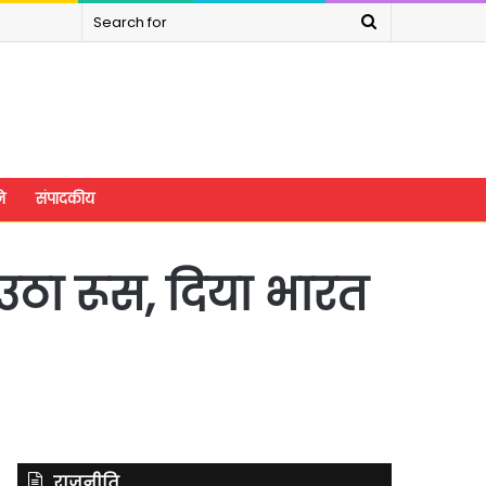
Search
for
े
संपादकीय
 उठा रूस, दिया भारत
राजनीति