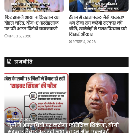
फिर सामने आया पाकिस्तान का
ईरान में तख्तापलट जैसे हालात?
दोहरा चरित्र, यौम-ए-इस्तेहसाल
अब सेना तय करेगी सरकार की
पर की भारत विरोधी बयानबाजी
नीति, खामेनेई ने पजशकियान को
दिखाई औकात
अगस्त 5, 2026
अगस्त 4, 2026
राजनीति
असम
रित
में
झि
दर्ज
ने
मामले
लॉ
में
की
कांग्रेस
अ
नेता
दू
पवन
फो
अप्रैल 10, 2026
असम में दर्ज मामले में कांग्रेस नेता पवन खेड़ा को एक
खेड़ा
बु
सप्ताह की अग्रिम जमानत
को
‘कॉ