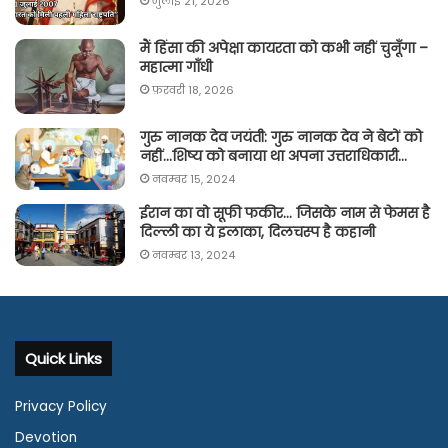
जुलाई 21, 2026
मैं हिंसा की अपेक्षा कायरता को कभी नहीं चुनूँगा –
महात्मा गाँधी
फ़रवरी 18, 2026
गुरु नानक देव जयंती: गुरु नानक देव ने बेटों को
नहीं…शिष्य को बनाया था अपना उत्तराधिकारी…
नवम्बर 15, 2024
ईरान का वो सूफी फकीर… जिसके नाम से फेमस है
दिल्ली का ये इलाका, दिलचस्प है कहानी
नवम्बर 13, 2024
Quick Links
Privacy Policy
Devotion