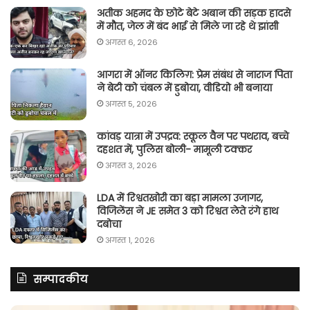
अतीक अहमद के छोटे बेटे अबान की सड़क हादसे
में मौत, जेल में बंद भाई से मिले जा रहे थे झांसी
अगस्त 6, 2026
आगरा में ऑनर किलिग़: प्रेम संबंध से नाराज पिता
ने बेटी को चंबल में डुबोया, वीडियो भी बनाया
अगस्त 5, 2026
कांवड़ यात्रा में उपद्रव: स्कूल वैन पर पथराव, बच्चे
दहशत में, पुलिस बोली- मामूली टक्कर
अगस्त 3, 2026
LDA में रिश्वतखोरी का बड़ा मामला उजागर,
विजिलेंस ने JE समेत 3 को रिश्वत लेते रंगे हाथ
दबोचा
अगस्त 1, 2026
सम्पादकीय