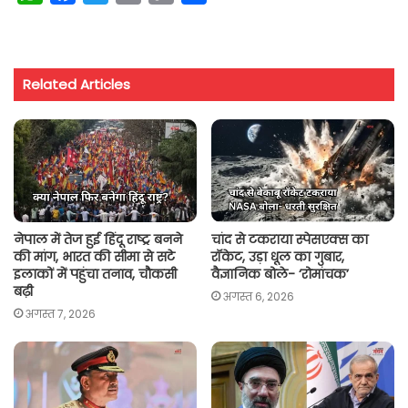
h
a
w
m
o
h
a
c
i
a
p
a
t
e
t
i
y
r
Related Articles
s
b
t
l
L
e
A
o
e
i
p
o
r
n
p
k
k
नेपाल में तेज हुई हिंदू राष्ट्र बनने
चांद से टकराया स्पेसएक्स का
की मांग, भारत की सीमा से सटे
रॉकेट, उड़ा धूल का गुबार,
इलाकों में पहुंचा तनाव, चौकसी
वैज्ञानिक बोले- ‘रोमांचक’
बढ़ी
अगस्त 6, 2026
अगस्त 7, 2026