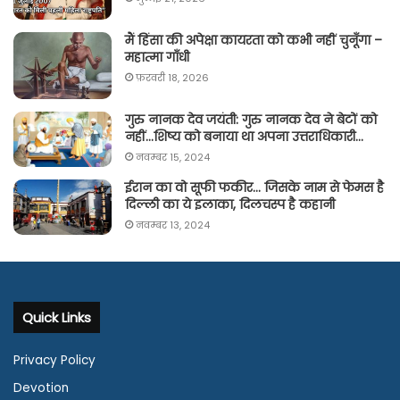
मैं हिंसा की अपेक्षा कायरता को कभी नहीं चुनूँगा –
महात्मा गाँधी
फ़रवरी 18, 2026
गुरु नानक देव जयंती: गुरु नानक देव ने बेटों को
नहीं…शिष्य को बनाया था अपना उत्तराधिकारी…
नवम्बर 15, 2024
ईरान का वो सूफी फकीर… जिसके नाम से फेमस है
दिल्ली का ये इलाका, दिलचस्प है कहानी
नवम्बर 13, 2024
Quick Links
Privacy Policy
Devotion