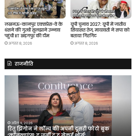
लखनऊ-कानपुर एक्सप्रेस-वे के
यूपी चुनाव 2027: यूपी में जातीय
धंसने की गुत्थी सुलझाने उन्नाव
सियासत तेज, मायावती ने सपा को
पहुंची IIT खड़गपुर की टीम
बताया गिरगिट
अगस्त 8, 2026
अगस्त 8, 2026
राजनीति
रितु
रा
झिंगोन
गां
ने
बो
लॉन्च
कां
की
की
अपनी
सर
दूसरी
बन
फोटो
पर
अप्रैल 9, 2026
रितु झिंगोन ने लॉन्च की अपनी दूसरी फोटो बुक
बुक
सी
‘कॉन्फ्लुएंसः द जर्नी टू द सेकर्ड शोर्स’
‘कॉन्फ्लुएंसः
के