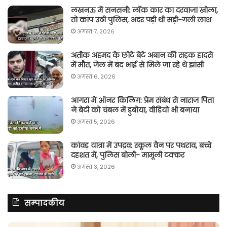
लखनऊ में सनसनी: लॉक कार का दरवाजा खोला,
तो कांप उठी पुलिस, अंदर पड़ी थी सड़ी-गली लाश
अगस्त 7, 2026
अतीक अहमद के छोटे बेटे अबान की सड़क हादसे
में मौत, जेल में बंद भाई से मिले जा रहे थे झांसी
अगस्त 6, 2026
आगरा में ऑनर किलिग़: प्रेम संबंध से नाराज पिता
ने बेटी को चंबल में डुबोया, वीडियो भी बनाया
अगस्त 5, 2026
कांवड़ यात्रा में उपद्रव: स्कूल वैन पर पथराव, बच्चे
दहशत में, पुलिस बोली- मामूली टक्कर
अगस्त 3, 2026
सम्पादकीय