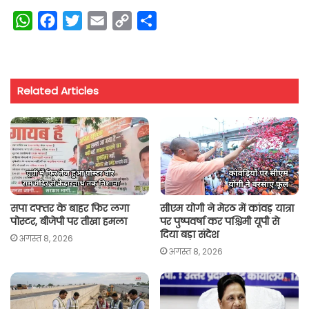
W
F
T
E
C
S
h
a
w
m
o
h
a
c
i
a
p
a
t
e
t
i
y
r
Related Articles
s
b
t
l
L
e
A
o
e
i
p
o
r
n
p
k
k
सपा दफ्तर के बाहर फिर लगा
सीएम योगी ने मेरठ में कांवड़ यात्रा
पोस्टर, बीजेपी पर तीखा हमला
पर पुष्पवर्षा कर पश्चिमी यूपी से
दिया बड़ा संदेश
अगस्त 8, 2026
अगस्त 8, 2026