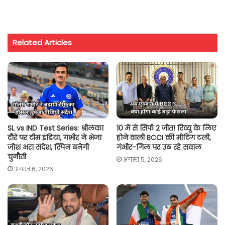
h
a
w
m
o
h
a
c
i
a
p
a
t
e
t
i
y
r
Related Articles
s
b
t
l
L
e
A
o
e
i
p
o
r
n
p
k
k
SL vs IND Test Series: श्रीलंका
10 में से सिर्फ 2 जीत! रिव्यू के लिए
दौरे पर टीम इंडिया, गंभीर ने भेजा
होने वाली BCCI की मीटिंग टली,
जोश भरा संदेश, स्पिन बनेगी
गंभीर-गिल पर उठ रहे सवाल
चुनौती
अगस्त 5, 2026
अगस्त 6, 2026