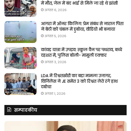
में मौत, जेल में बंद भाई से मिले जा रहे थे झांसी
अगस्त 6, 2026
आगरा में ऑनर किलिग़: प्रेम संबंध से नाराज पिता
ने बेटी को चंबल में डुबोया, वीडियो भी बनाया
अगस्त 5, 2026
कांवड़ यात्रा में उपद्रव: स्कूल वैन पर पथराव, बच्चे
दहशत में, पुलिस बोली- मामूली टक्कर
अगस्त 3, 2026
LDA में रिश्वतखोरी का बड़ा मामला उजागर,
विजिलेंस ने JE समेत 3 को रिश्वत लेते रंगे हाथ
दबोचा
अगस्त 1, 2026
सम्पादकीय