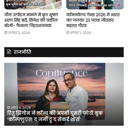
यौन उत्पीड़न मामले में बृज भूषण
कॉमनवेल्थ गेम्स 2026 में भारत
शरण सिंह बरी, विनेश की वकील
का जलवा! 23 पदक जीतकर
बोलीं- फैसला निराशाजनक
बढ़ाया गौरव
अगस्त 3, 2026
अगस्त 1, 2026
राजनीति
रितु
रा
झिंगोन
गां
ने
बो
लॉन्च
कां
की
की
अपनी
सर
दूसरी
बन
फोटो
पर
अप्रैल 9, 2026
रितु झिंगोन ने लॉन्च की अपनी दूसरी फोटो बुक
बुक
सी
‘कॉन्फ्लुएंसः द जर्नी टू द सेकर्ड शोर्स’
‘कॉन्फ्लुएंसः
के
द
सा