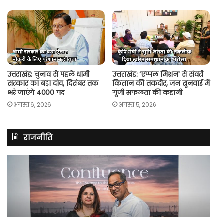
उत्तराखंड: चुनाव से पहले धामी
उत्तराखंड: ‘एप्पल मिशन’ से संवरी
सरकार का बड़ा दांव, दिसंबर तक
किसान की तकदीर, जन सुनवाई में
भरे जाएंगे 4000 पद
गूंजी सफलता की कहानी
अगस्त 6, 2026
अगस्त 5, 2026
राजनीति
रितु
रा
झिंगोन
गां
ने
बो
लॉन्च
कां
की
की
अपनी
सर