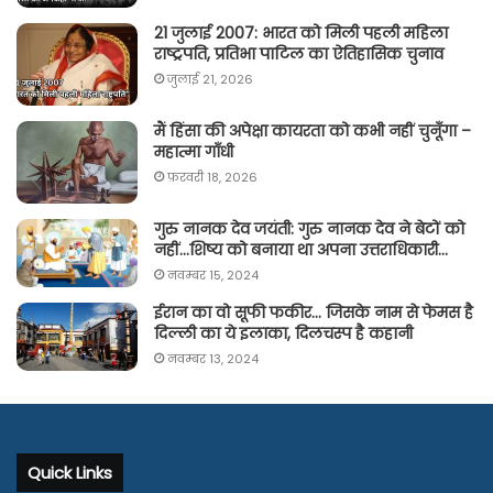
21 जुलाई 2007: भारत को मिली पहली महिला
राष्ट्रपति, प्रतिभा पाटिल का ऐतिहासिक चुनाव
जुलाई 21, 2026
मैं हिंसा की अपेक्षा कायरता को कभी नहीं चुनूँगा –
महात्मा गाँधी
फ़रवरी 18, 2026
गुरु नानक देव जयंती: गुरु नानक देव ने बेटों को
नहीं…शिष्य को बनाया था अपना उत्तराधिकारी…
नवम्बर 15, 2024
ईरान का वो सूफी फकीर… जिसके नाम से फेमस है
दिल्ली का ये इलाका, दिलचस्प है कहानी
नवम्बर 13, 2024
Quick Links