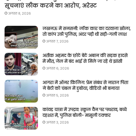
सूचनाएं लीक करने का आरोप, अरेस्ट
अगस्त 8, 2026
लखनऊ में सनसनी: लॉक कार का दरवाजा खोला,
तो कांप उठी पुलिस, अंदर पड़ी थी सड़ी-गली लाश
अगस्त 7, 2026
अतीक अहमद के छोटे बेटे अबान की सड़क हादसे
में मौत, जेल में बंद भाई से मिले जा रहे थे झांसी
अगस्त 6, 2026
आगरा में ऑनर किलिग़: प्रेम संबंध से नाराज पिता
ने बेटी को चंबल में डुबोया, वीडियो भी बनाया
अगस्त 5, 2026
कांवड़ यात्रा में उपद्रव: स्कूल वैन पर पथराव, बच्चे
दहशत में, पुलिस बोली- मामूली टक्कर
अगस्त 3, 2026