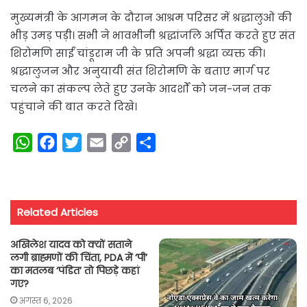
मुख्यमंत्री के आगमन के दौरान आश्रम परिसर में श्रद्धालुओं की
भीड़ उमड़ पड़ी। सभी ने भावभीनी श्रद्धांजलि अर्पित करते हुए संत
शिरोमणि साईं चांडूराम जी के प्रति अपनी श्रद्धा व्यक्त की।
श्रद्धालुजन और अनुयायी संत शिरोमणि के बताए मार्ग पर
चलने का संकल्प लेते हुए उनके आदर्शों को जन-जन तक
पहुंचाने की बात करते दिखे।
W
F
T
E
C
S
h
a
w
m
o
h
a
c
i
a
p
a
t
e
t
i
y
r
Related Articles
s
b
t
l
L
e
A
o
e
i
अखिलेश यादव को क्यों सताने
p
o
r
n
लगी ब्राह्मणों की चिंता, PDA में ‘पी’
का मतलब ‘पंडित’ तो पिछड़े कहां
p
k
k
गए?
अगस्त 6, 2026