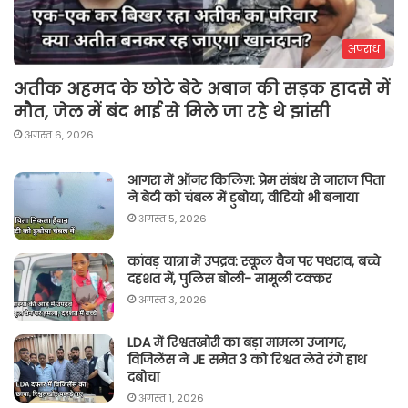
अपराध
अतीक अहमद के छोटे बेटे अबान की सड़क हादसे में
मौत, जेल में बंद भाई से मिले जा रहे थे झांसी
अगस्त 6, 2026
आगरा में ऑनर किलिग़: प्रेम संबंध से नाराज पिता
ने बेटी को चंबल में डुबोया, वीडियो भी बनाया
अगस्त 5, 2026
कांवड़ यात्रा में उपद्रव: स्कूल वैन पर पथराव, बच्चे
दहशत में, पुलिस बोली- मामूली टक्कर
अगस्त 3, 2026
LDA में रिश्वतखोरी का बड़ा मामला उजागर,
विजिलेंस ने JE समेत 3 को रिश्वत लेते रंगे हाथ
दबोचा
अगस्त 1, 2026