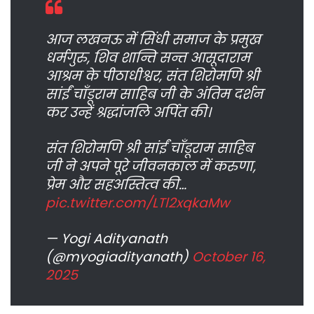
आज लखनऊ में सिंधी समाज के प्रमुख
धर्मगुरु, शिव शान्ति सन्त आसूदाराम
आश्रम के पीठाधीश्वर, संत शिरोमणि श्री
सांईं चाँडूराम साहिब जी के अंतिम दर्शन
कर उन्हें श्रद्धांजलि अर्पित की।
संत शिरोमणि श्री सांईं चाँडूराम साहिब
जी ने अपने पूरे जीवनकाल में करुणा,
प्रेम और सहअस्तित्व की…
pic.twitter.com/LTl2xqkaMw
— Yogi Adityanath
(@myogiadityanath)
October 16,
2025