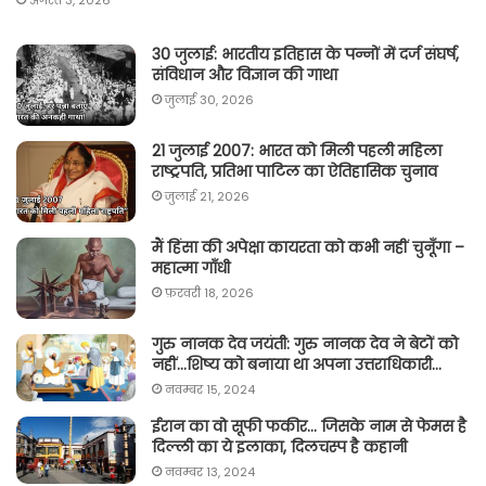
30 जुलाई: भारतीय इतिहास के पन्नों में दर्ज संघर्ष,
संविधान और विज्ञान की गाथा
जुलाई 30, 2026
21 जुलाई 2007: भारत को मिली पहली महिला
राष्ट्रपति, प्रतिभा पाटिल का ऐतिहासिक चुनाव
जुलाई 21, 2026
मैं हिंसा की अपेक्षा कायरता को कभी नहीं चुनूँगा –
महात्मा गाँधी
फ़रवरी 18, 2026
गुरु नानक देव जयंती: गुरु नानक देव ने बेटों को
नहीं…शिष्य को बनाया था अपना उत्तराधिकारी…
नवम्बर 15, 2024
ईरान का वो सूफी फकीर… जिसके नाम से फेमस है
दिल्ली का ये इलाका, दिलचस्प है कहानी
नवम्बर 13, 2024