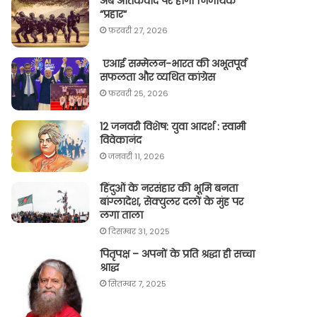
अब आतंकवाद पर होगा निर्णायक
“प्रहार“
फ़रवरी 27, 2026
एआई सम्मेलन-भारत की अभूतपूर्व
सफलता और व्यथित कांग्रेस
फ़रवरी 25, 2026
12 जनवरी विशेष: युवा आदर्श : स्वामी
विवेकानंद
जनवरी 11, 2026
हिंदुओं के नरसंहार की भूमि बनता
बांग्लादेश, सेक्युलर दलों के मुंह पर
लगा ताला
दिसम्बर 31, 2025
पितृपक्ष – अपनों के प्रति श्रद्धा ही सच्चा
श्राद्ध
सितम्बर 7, 2025