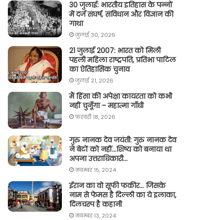
30 जुलाई: भारतीय इतिहास के पन्नों
में दर्ज संघर्ष, संविधान और विज्ञान की
गाथा
जुलाई 30, 2026
21 जुलाई 2007: भारत को मिली
पहली महिला राष्ट्रपति, प्रतिभा पाटिल
का ऐतिहासिक चुनाव
जुलाई 21, 2026
मैं हिंसा की अपेक्षा कायरता को कभी
नहीं चुनूँगा – महात्मा गाँधी
फ़रवरी 18, 2026
गुरु नानक देव जयंती: गुरु नानक देव
ने बेटों को नहीं…शिष्य को बनाया था
अपना उत्तराधिकारी…
नवम्बर 15, 2024
ईरान का वो सूफी फकीर… जिसके
नाम से फेमस है दिल्ली का ये इलाका,
दिलचस्प है कहानी
नवम्बर 13, 2024