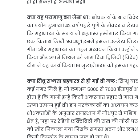
ही हो सकता है, अन्यथा नहीं।
क्या यह परामाणु बम जैसा था :
शोधकार्य के बाद विदेश
का प्रयोग हुआ था। 42 वर्ष पहले पुणे के डॉक्टर व ले
कि महाभारत के समय जो ब्रह्मास्त्र इस्तेमाल किया ग
एक किताब लिखी ‘स्वयंभू’। इसमें इसका उल्लेख मिलता
गीता और महाभारत का गहन अध्ययन किया। उन्होंने महा
किया और अपने मिशन को नाम दिया ट्रिनिटी (त्रिदेव)। र
टीम ने यह कार्य किया। 16 जुलाई 1945 को इसका पह
क्या सिंधु सभ्यता ब्रह्मास्त्र से हो गई थी नष्ट
: सिन्धु घ
कई नगर मिले हैं, जो लगभग 5000 से 7000 ईसापूर्व अस्ति
होता है कि मानो इन्हें किसी अकस्मात प्रहार से मारा
ऊष्मा उत्पन्न हुई थी। इन नरकंकालों का अध्ययन 
शोधकर्ताओं के अनुसार राजस्थान में जोधपुर से पश्च
क्षेत्र है, जहां पर रेडियो एक्टिविटी की राख की मो
को खोद निकाला गया जिसके समस्त भवन और लगभग 5
किसी विस्फोट के कारण नष्ट हो गए थे।