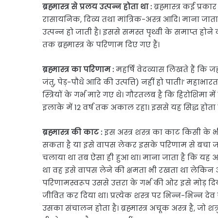
ब्रह्मास्त्र से प्रलय उत्पन्न होता था :
ब्रह्मास्त्र कई प्रक
रासायनिक, दिव्य तथा मांत्रिक-अस्त्र आदि। माना जाता है
उत्पन्न हो जाती है। इससे समस्त पृथ्वी के समाप्त होने
तक ब्रह्मास्त्र के परिणाम दिए गए हैं।
ब्रह्मास्त्र का परिणाम :
महर्षि वेदव्यास लिखते हैं कि जहां 
जंतु, पेड़-पौधे आदि की उत्पत्ति) नहीं हो पाती।’ महाभारत
स्त्रियों के गर्भ मारे गए थे। गौरतलब है कि हिरोशिम
इलाके में 12 वर्ष तक अकाल रहा। इससे यह सिद्ध होता ह
ब्रह्मास्त्र की काट :
इस अस्त्र शस्त्र का काट किसी के भी पा
सकता है या इसे वापस लेकर इसके परिणाम से बचा जा सकत
चलाया था तब ऐसा ही हुआ था। माना जाता है कि यह अचू
था वह इसे वापस लेने की क्षमता भी रखता था लेकिन अ
परिणामस्वरूप उससे उत्तरा के गर्भ की ओर इसे मोड़ दिय
जीवित कर दिया था। प्रत्येक शस्त्र पर भिन्न-भिन्न देव या
उसका संचालन होता है। ब्रह्मास्त्र अचूक अस्त्र है, जो शत