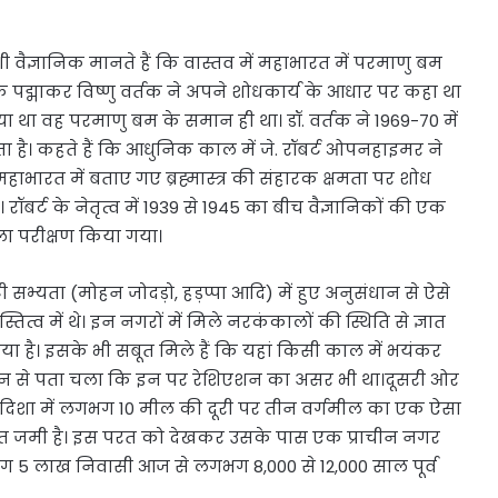
ी वैज्ञानिक मानते हैं कि वास्तव में महाभारत में परमाणु बम
खक पद्माकर विष्णु वर्तक ने अपने शोधकार्य के आधार पर कहा था
या था वह परमाणु बम के समान ही था। डॉ. वर्तक ने 1969-70 में
 है। कहते हैं कि आधुनिक काल में जे. रॉबर्ट ओपनहाइमर ने
भारत में बताए गए ब्रह्मास्त्र की संहारक क्षमता पर शोध
ॉबर्ट के नेतृत्व में 1939 से 1945 का बीच वैज्ञानिकों की एक
ला परीक्षण किया गया।
ाटी सभ्यता (मोहन जोदड़ो, हड़प्पा आदि) में हुए अनुसंधान से ऐसे
त्व में थे। इन नगरों में मिले नरकंकालों की स्थिति से ज्ञात
 गया है। इसके भी सबूत मिले हैं कि यहां किसी काल में भयंकर
करन से पता चला कि इन पर रेशिएशन का असर भी था।दूसरी ओर
िम दिशा में लगभग 10 मील की दूरी पर तीन वर्गमील का एक ऐसा
टी परत जमी है। इस परत को देखकर उसके पास एक प्राचीन नगर
 लाख निवासी आज से लगभग 8,000 से 12,000 साल पूर्व