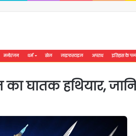
मनोरंजन
धर्म
खेल
लाइफस्टाइल
अपराध
इतिहास के पन्न
न भारत का घातक हथियार, ज
यूपी