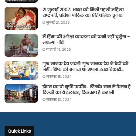
21 जुलाई 2007: भारत को मिली पहली महिला
राष्ट्रपति, प्रतिभा पाटिल का ऐतिहासिक चुनाव
जुलाई 21, 2026
मैं हिंसा की अपेक्षा कायरता को कभी नहीं चुनूँगा –
महात्मा गाँधी
फ़रवरी 18, 2026
गुरु नानक देव जयंती: गुरु नानक देव ने बेटों को
नहीं…शिष्य को बनाया था अपना उत्तराधिकारी…
नवम्बर 15, 2024
ईरान का वो सूफी फकीर… जिसके नाम से फेमस है
दिल्ली का ये इलाका, दिलचस्प है कहानी
नवम्बर 13, 2024
Quick Links