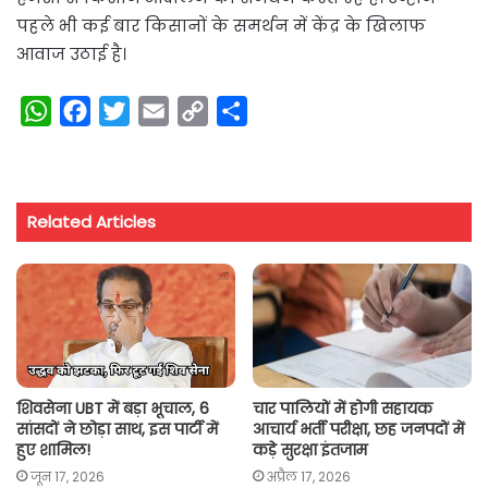
पहले भी कई बार किसानों के समर्थन में केंद्र के खिलाफ
आवाज उठाई है।
W
F
T
E
C
S
h
a
w
m
o
h
a
c
i
a
p
a
t
e
t
i
y
r
Related Articles
s
b
t
l
L
e
A
o
e
i
p
o
r
n
p
k
k
शिवसेना UBT में बड़ा भूचाल, 6
चार पालियों में होगी सहायक
सांसदों ने छोड़ा साथ, इस पार्टी में
आचार्य भर्ती परीक्षा, छह जनपदों में
हुए शामिल!
कड़े सुरक्षा इंतजाम
जून 17, 2026
अप्रैल 17, 2026