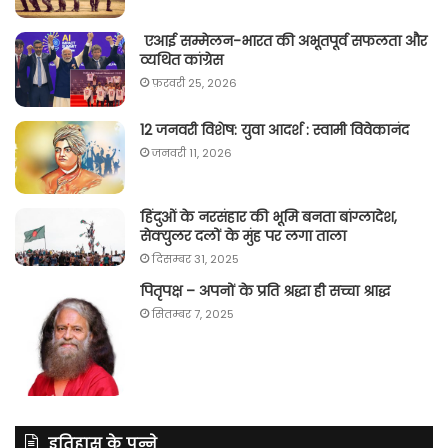
एआई सम्मेलन-भारत की अभूतपूर्व सफलता और
व्यथित कांग्रेस
फ़रवरी 25, 2026
12 जनवरी विशेष: युवा आदर्श : स्वामी विवेकानंद
जनवरी 11, 2026
हिंदुओं के नरसंहार की भूमि बनता बांग्लादेश,
सेक्युलर दलों के मुंह पर लगा ताला
दिसम्बर 31, 2025
पितृपक्ष – अपनों के प्रति श्रद्धा ही सच्चा श्राद्ध
सितम्बर 7, 2025
इतिहास के पन्ने