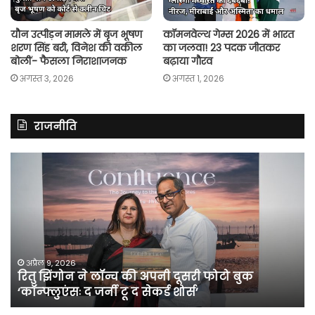
यौन उत्पीड़न मामले में बृज भूषण
कॉमनवेल्थ गेम्स 2026 में भारत
शरण सिंह बरी, विनेश की वकील
का जलवा! 23 पदक जीतकर
बोलीं- फैसला निराशाजनक
बढ़ाया गौरव
अगस्त 3, 2026
अगस्त 1, 2026
राजनीति
रितु
रा
झिंगोन
गां
ने
बो
लॉन्च
कां
की
की
अपनी
सर
दूसरी
बन
फोटो
पर
अप्रैल 9, 2026
रितु झिंगोन ने लॉन्च की अपनी दूसरी फोटो बुक
बुक
सी
‘कॉन्फ्लुएंसः द जर्नी टू द सेकर्ड शोर्स’
‘कॉन्फ्लुएंसः
के
द
सा