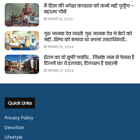
मैं हिंसा की अपेक्षा कायरता को कभी नहीं चुनूँगा –
महात्मा गाँधी
फ़रवरी 18, 2026
गुरु नानक देव जयंती: गुरु नानक देव ने बेटों को
नहीं…शिष्य को बनाया था अपना उत्तराधिकारी…
नवम्बर 15, 2024
ईरान का वो सूफी फकीर… जिसके नाम से फेमस है
दिल्ली का ये इलाका, दिलचस्प है कहानी
नवम्बर 13, 2024
Quick Links
Privacy Policy
Devotion
Lifestyle