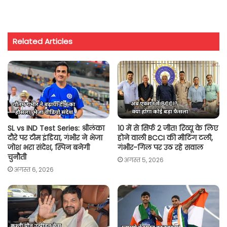
h
a
w
m
o
h
a
c
i
a
p
a
t
e
t
i
y
r
Related Articles
s
b
t
l
L
e
A
o
e
i
p
o
r
n
p
k
k
SL vs IND Test Series: श्रीलंका
10 में से सिर्फ 2 जीत! रिव्यू के लिए
दौरे पर टीम इंडिया, गंभीर ने भेजा
होने वाली BCCI की मीटिंग टली,
जोश भरा संदेश, स्पिन बनेगी
गंभीर-गिल पर उठ रहे सवाल
चुनौती
अगस्त 5, 2026
अगस्त 6, 2026