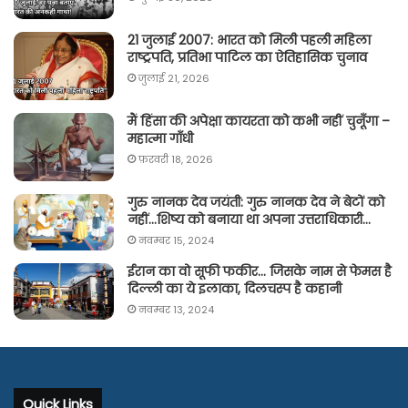
21 जुलाई 2007: भारत को मिली पहली महिला
राष्ट्रपति, प्रतिभा पाटिल का ऐतिहासिक चुनाव
जुलाई 21, 2026
मैं हिंसा की अपेक्षा कायरता को कभी नहीं चुनूँगा –
महात्मा गाँधी
फ़रवरी 18, 2026
गुरु नानक देव जयंती: गुरु नानक देव ने बेटों को
नहीं…शिष्य को बनाया था अपना उत्तराधिकारी…
नवम्बर 15, 2024
ईरान का वो सूफी फकीर… जिसके नाम से फेमस है
दिल्ली का ये इलाका, दिलचस्प है कहानी
नवम्बर 13, 2024
Quick Links