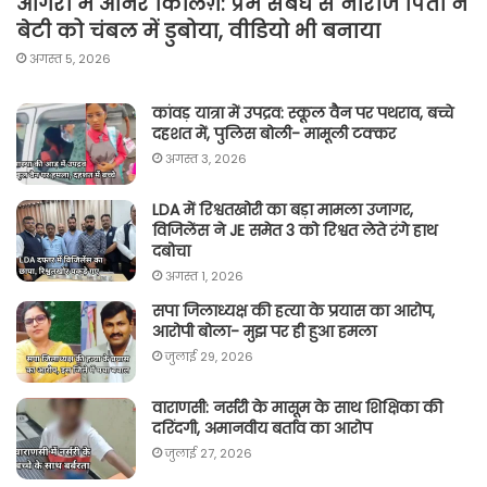
आगरा में ऑनर किलिग़: प्रेम संबंध से नाराज पिता ने
बेटी को चंबल में डुबोया, वीडियो भी बनाया
अगस्त 5, 2026
कांवड़ यात्रा में उपद्रव: स्कूल वैन पर पथराव, बच्चे
दहशत में, पुलिस बोली- मामूली टक्कर
अगस्त 3, 2026
LDA में रिश्वतखोरी का बड़ा मामला उजागर,
विजिलेंस ने JE समेत 3 को रिश्वत लेते रंगे हाथ
दबोचा
अगस्त 1, 2026
सपा जिलाध्यक्ष की हत्या के प्रयास का आरोप,
आरोपी बोला- मुझ पर ही हुआ हमला
जुलाई 29, 2026
वाराणसी: नर्सरी के मासूम के साथ शिक्षिका की
दरिंदगी, अमानवीय बर्ताव का आरोप
जुलाई 27, 2026