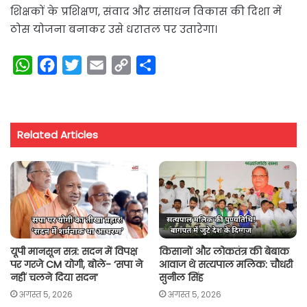
शिक्षकों के प्रशिक्षण, संवाद और संसाधन विकास की दिशा में
ठोस योजना बनाकर उसे धरातल पर उतारेगा।
W
F
T
E
C
S
h
a
w
m
o
h
a
c
i
a
p
a
t
e
t
i
y
r
Related Articles
s
b
t
l
L
e
A
o
e
i
p
o
r
n
p
k
k
यूपी मानसून सत्र: सदन में विपक्ष
किसानों और लोकतंत्र की बेबाक
पर गरजे CM योगी, बोले- ‘सपा ने
आवाज थे सत्यपाल मलिक: चौधरी
नहीं चलने दिया सदन’
सुनील सिंह
अगस्त 5, 2026
अगस्त 5, 2026