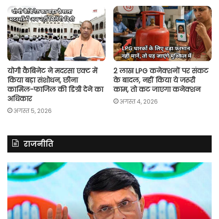
योगी कैबिनेट ने मदरसा एक्ट में
2 लाख LPG कनेक्शनों पर संकट
किया बड़ा संशोधन, छीना
के बादल, नहीं किया ये जरूरी
कामिल-फाजिल की डिग्री देने का
काम, तो कट जाएगा कनेक्शन
अधिकार
अगस्त 4, 2026
अगस्त 5, 2026
राजनीति
असम
रित
में
झि
दर्ज
ने
मामले
लॉ
में
की
कांग्रेस
अ