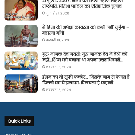
21 जुलाई 2007: भारत को मिली पहली महिला
राष्ट्रपति, प्रतिभा पाटिल का ऐतिहासिक चुनाव
जुलाई 21, 2026
मैं हिंसा की अपेक्षा कायरता को कभी नहीं चुनूँगा –
महात्मा गाँधी
फ़रवरी 18, 2026
गुरु नानक देव जयंती: गुरु नानक देव ने बेटों को
नहीं…शिष्य को बनाया था अपना उत्तराधिकारी…
नवम्बर 15, 2024
ईरान का वो सूफी फकीर… जिसके नाम से फेमस है
दिल्ली का ये इलाका, दिलचस्प है कहानी
नवम्बर 13, 2024
Quick Links