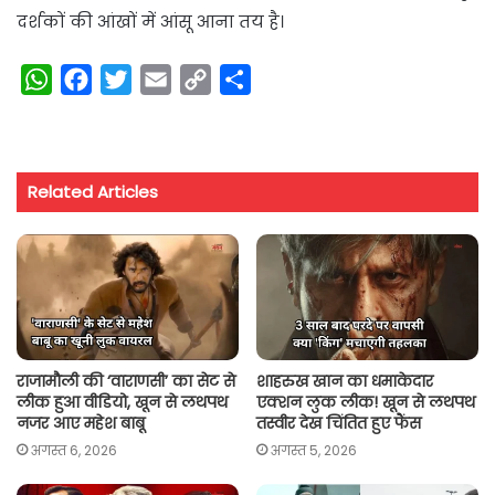
दर्शकों की आंखों में आंसू आना तय है।
W
F
T
E
C
S
h
a
w
m
o
h
a
c
i
a
p
a
t
e
t
i
y
r
Related Articles
s
b
t
l
L
e
A
o
e
i
p
o
r
n
p
k
k
राजामौली की ‘वाराणसी’ का सेट से
शाहरुख खान का धमाकेदार
लीक हुआ वीडियो, खून से लथपथ
एक्शन लुक लीक! खून से लथपथ
नजर आए महेश बाबू
तस्वीर देख चिंतित हुए फैंस
अगस्त 6, 2026
अगस्त 5, 2026