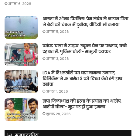
अगस्त 6, 2026
आगरा में ऑनर किलिग़: प्रेम संबंध से नाराज पिता
ने बेटी को चंबल में डुबोया, वीडियो भी बनाया
अगस्त 5, 2026
कांवड़ यात्रा में उपद्रव: स्कूल वैन पर पथराव, बच्चे
दहशत में, पुलिस बोली- मामूली टक्कर
अगस्त 3, 2026
LDA में रिश्वतखोरी का बड़ा मामला उजागर,
विजिलेंस ने JE समेत 3 को रिश्वत लेते रंगे हाथ
दबोचा
अगस्त 1, 2026
सपा जिलाध्यक्ष की हत्या के प्रयास का आरोप,
आरोपी बोला- मुझ पर ही हुआ हमला
जुलाई 29, 2026
सम्पादकीय