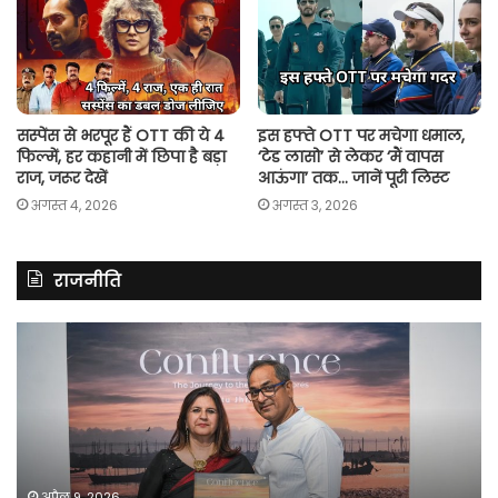
सस्पेंस से भरपूर हैं OTT की ये 4
इस हफ्ते OTT पर मचेगा धमाल,
फिल्में, हर कहानी में छिपा है बड़ा
‘टेड लासो’ से लेकर ‘मैं वापस
राज, जरूर देखें
आऊंगा’ तक… जानें पूरी लिस्ट
अगस्त 4, 2026
अगस्त 3, 2026
राजनीति
रितु
रा
झिंगोन
गां
ने
बो
लॉन्च
कां
की
की
अपनी
सर
दूसरी
बन
फोटो
पर
अप्रैल 9, 2026