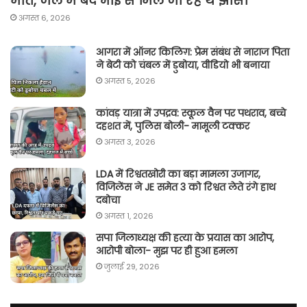
मौत, जेल में बंद भाई से मिले जा रहे थे झांसी
अगस्त 6, 2026
आगरा में ऑनर किलिग़: प्रेम संबंध से नाराज पिता
ने बेटी को चंबल में डुबोया, वीडियो भी बनाया
अगस्त 5, 2026
कांवड़ यात्रा में उपद्रव: स्कूल वैन पर पथराव, बच्चे
दहशत में, पुलिस बोली- मामूली टक्कर
अगस्त 3, 2026
LDA में रिश्वतखोरी का बड़ा मामला उजागर,
विजिलेंस ने JE समेत 3 को रिश्वत लेते रंगे हाथ
दबोचा
अगस्त 1, 2026
सपा जिलाध्यक्ष की हत्या के प्रयास का आरोप,
आरोपी बोला- मुझ पर ही हुआ हमला
जुलाई 29, 2026