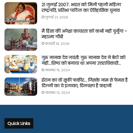
21 जुलाई 2007: भारत को मिली पहली महिला
राष्ट्रपति, प्रतिभा पाटिल का ऐतिहासिक चुनाव
जुलाई 21, 2026
मैं हिंसा की अपेक्षा कायरता को कभी नहीं चुनूँगा –
महात्मा गाँधी
फ़रवरी 18, 2026
गुरु नानक देव जयंती: गुरु नानक देव ने बेटों को
नहीं…शिष्य को बनाया था अपना उत्तराधिकारी…
नवम्बर 15, 2024
ईरान का वो सूफी फकीर… जिसके नाम से फेमस है
दिल्ली का ये इलाका, दिलचस्प है कहानी
नवम्बर 13, 2024
Quick Links