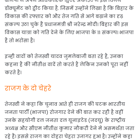
बीजेपी ने अपने आधिकारिक ट्विटर अकाउंट में इस विजन
डॉक्यूमेंट को ट्वीट किया है. जिसमें उन्होंने लिखा है कि बिहार के
विकास की रफ्तार को और तेज गति से आगे बढ़ाने का दृढ़
संकल्प उठा चुके हैं प्रधानमंत्री श्री नरेन्द्र मोदी। बिहार की इस
विकास यात्रा को गति देने के लिए भाजपा के 11 संकल्प। भाजपा
है तो भरोसा है।
इन्ही वादों को तेजस्वी यादव जुमलेबाजी बता रहे है, उनका
कहना है की नीतीश वादें तो करते है लेकिन उनको पूरा नहीं
करते है।
राजग के दो चेहरे
तेजस्वी ने कहा कि चुनाव आते ही राजग की घटक भारतीय
जनता पार्टी (भाजपा) रोजगार देने की बात कर रही है वहीं
उनके सहयोगी दल जनता दल यूनाइटेड (जदयू) के राष्ट्रीय
अध्यक्ष और सीएम नीतीश कुमार नौकरी देने मे असमर्थता जता
रहे हैं। इससे राजग का दोहरा चेहरा उजागर हुआ है। उन्होंने कहा