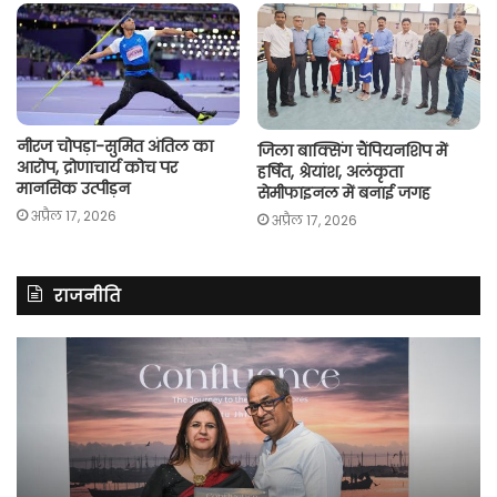
नीरज चोपड़ा-सुमित अंतिल का
जिला बाक्सिंग चैंपियनशिप में
आरोप, द्रोणाचार्य कोच पर
हर्षित, श्रेयांश, अलंकृता
मानसिक उत्पीड़न
सेमीफाइनल में बनाई जगह
अप्रैल 17, 2026
अप्रैल 17, 2026
राजनीति
राहुल
गांधी
बोले-
कांग्रेस
की
सरकार
बनने