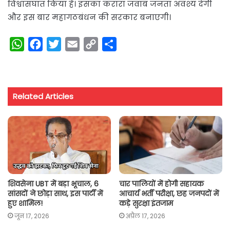
विश्वासघात किया है। इसका करारा जवाब जनता अवश्य देगी
और इस बार महागठबंधन की सरकार बनाएगी।
W
F
T
E
C
S
h
a
w
m
o
h
a
c
i
a
p
a
t
e
t
i
y
r
Related Articles
s
b
t
l
L
e
A
o
e
i
p
o
r
n
p
k
k
शिवसेना UBT में बड़ा भूचाल, 6
चार पालियों में होगी सहायक
सांसदों ने छोड़ा साथ, इस पार्टी में
आचार्य भर्ती परीक्षा, छह जनपदों में
हुए शामिल!
कड़े सुरक्षा इंतजाम
जून 17, 2026
अप्रैल 17, 2026