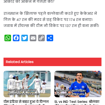
आकार को आंकने में गलती की।”
राजस्थान के खिलाफ पहले बल्लेबाजी करते हुए केकेआर ने
गिल के 47 रन की मदद से छह विकेट पर 174 रन बनाए।
जवाब में रॉयल्स की टीम नौ विकेट पर 137 रन ही बना सकी।
W
F
T
E
C
S
h
a
w
m
o
h
a
c
i
a
p
a
t
e
t
i
y
r
Related Articles
s
b
t
l
L
e
A
o
e
i
p
o
r
n
p
k
k
टीम इंडिया से बाहर हुआ ये दिग्गज
SL vs IND Test Series: श्रीलंका