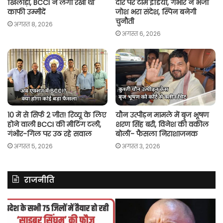
खिलाड़ी, BCCI ने लगा रखी थीं
दौरे पर टीम इंडिया, गंभीर ने भेजा
काफी उम्मीदें
जोश भरा संदेश, स्पिन बनेगी
चुनौती
अगस्त 8, 2026
अगस्त 6, 2026
10 में से सिर्फ 2 जीत! रिव्यू के लिए
यौन उत्पीड़न मामले में बृज भूषण
होने वाली BCCI की मीटिंग टली,
शरण सिंह बरी, विनेश की वकील
गंभीर-गिल पर उठ रहे सवाल
बोलीं- फैसला निराशाजनक
अगस्त 5, 2026
अगस्त 3, 2026
राजनीति
यूपी
अ
में
में