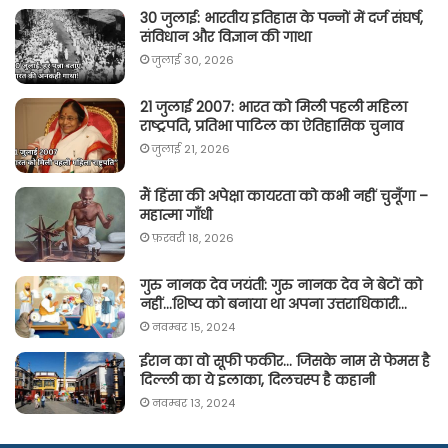
30 जुलाई: भारतीय इतिहास के पन्नों में दर्ज संघर्ष,
संविधान और विज्ञान की गाथा
जुलाई 30, 2026
21 जुलाई 2007: भारत को मिली पहली महिला
राष्ट्रपति, प्रतिभा पाटिल का ऐतिहासिक चुनाव
जुलाई 21, 2026
मैं हिंसा की अपेक्षा कायरता को कभी नहीं चुनूँगा –
महात्मा गाँधी
फ़रवरी 18, 2026
गुरु नानक देव जयंती: गुरु नानक देव ने बेटों को
नहीं…शिष्य को बनाया था अपना उत्तराधिकारी…
नवम्बर 15, 2024
ईरान का वो सूफी फकीर… जिसके नाम से फेमस है
दिल्ली का ये इलाका, दिलचस्प है कहानी
नवम्बर 13, 2024