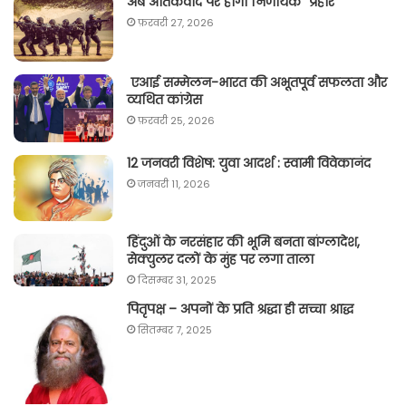
अब आतंकवाद पर होगा निर्णायक “प्रहार“
फ़रवरी 27, 2026
एआई सम्मेलन-भारत की अभूतपूर्व सफलता और
व्यथित कांग्रेस
फ़रवरी 25, 2026
12 जनवरी विशेष: युवा आदर्श : स्वामी विवेकानंद
जनवरी 11, 2026
हिंदुओं के नरसंहार की भूमि बनता बांग्लादेश,
सेक्युलर दलों के मुंह पर लगा ताला
दिसम्बर 31, 2025
पितृपक्ष – अपनों के प्रति श्रद्धा ही सच्चा श्राद्ध
सितम्बर 7, 2025