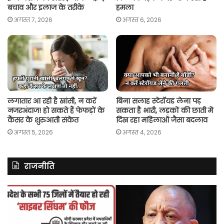
बचाव और इलाज के तरीके
हमला
अगस्त 7, 2026
अगस्त 6, 2026
लगातार आ रही है खांसी, न करें
बिना सलाह स्टेरॉयड लेना पड़
नजरअंदाज! हो सकते हैं फेफड़ों के
सकता है भारी, लड़कों की छाती में
कैंसर के शुरुआती संकेत
दिख रहा महिलाओं जैसा बदलाव
अगस्त 5, 2026
अगस्त 4, 2026
राजनीति
असम
रित
में
झि
दर्ज
ने
मामले
लॉ