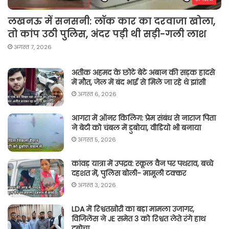
लखनऊ में सनसनी: लॉक कार का दरवाजा खोला,
तो कांप उठी पुलिस, अंदर पड़ी थी सड़ी-गली लाश
अगस्त 7, 2026
अतीक अहमद के छोटे बेटे अबान की सड़क हादसे
में मौत, जेल में बंद भाई से मिले जा रहे थे झांसी
अगस्त 6, 2026
आगरा में ऑनर किलिग़: प्रेम संबंध से नाराज पिता
ने बेटी को चंबल में डुबोया, वीडियो भी बनाया
अगस्त 5, 2026
कांवड़ यात्रा में उपद्रव: स्कूल वैन पर पथराव, बच्चे
दहशत में, पुलिस बोली- मामूली टक्कर
अगस्त 3, 2026
LDA में रिश्वतखोरी का बड़ा मामला उजागर,
विजिलेंस ने JE समेत 3 को रिश्वत लेते रंगे हाथ
दबोचा