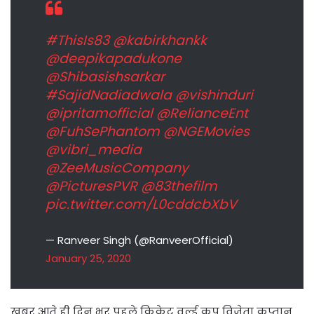
#ThisIs83
@kabirkhankk
@deepikapadukone
@Shibasishsarkar
#SajidNadiadwala
@vishinduri
@ipritamofficial
@RelianceEnt
@FuhSePhantom
@NGEMovies
@vibri_media
@ZeeMusicCompany
@PicturesPVR
@83thefilm
pic.twitter.com/L0cddcbXbV
— Ranveer Singh (@RanveerOfficial)
January 25, 2020
खबर आते ही दिन भर पहले क्रिकेट वर्ल्ड कप विजेता कप्तान