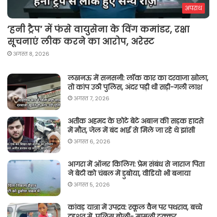
अपराध
‘हनी ट्रैप’ में फंसे वायुसेना के विंग कमांडर, रक्षा
सूचनाएं लीक करने का आरोप, अरेस्ट
अगस्त 8, 2026
लखनऊ में सनसनी: लॉक कार का दरवाजा खोला,
तो कांप उठी पुलिस, अंदर पड़ी थी सड़ी-गली लाश
अगस्त 7, 2026
अतीक अहमद के छोटे बेटे अबान की सड़क हादसे
में मौत, जेल में बंद भाई से मिले जा रहे थे झांसी
अगस्त 6, 2026
आगरा में ऑनर किलिग़: प्रेम संबंध से नाराज पिता
ने बेटी को चंबल में डुबोया, वीडियो भी बनाया
अगस्त 5, 2026
कांवड़ यात्रा में उपद्रव: स्कूल वैन पर पथराव, बच्चे
दहशत में, पुलिस बोली- मामूली टक्कर