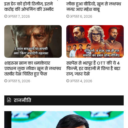
इस डेट को होगी रिलीज, इतने
लीक हुआ वीडियो, खून से लथपथ
करोड़ की ओपनिंग की उम्मीद
नजर आए महेश बाबू
अगस्त 7, 2026
अगस्त 6, 2026
शाहरुख खान का धमाकेदार
सस्पेंस से भरपूर हैं OTT की ये 4
एक्शन लुक लीक! खून से लथपथ
फिल्में, हर कहानी में छिपा है बड़ा
तस्वीर देख चिंतित हुए फैंस
राज, जरूर देखें
अगस्त 5, 2026
अगस्त 4, 2026
राजनीति
असम
रित
में
झि
दर्ज
ने