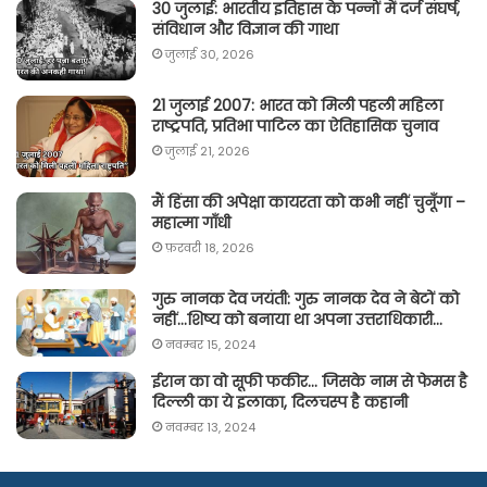
30 जुलाई: भारतीय इतिहास के पन्नों में दर्ज संघर्ष,
संविधान और विज्ञान की गाथा
जुलाई 30, 2026
21 जुलाई 2007: भारत को मिली पहली महिला
राष्ट्रपति, प्रतिभा पाटिल का ऐतिहासिक चुनाव
जुलाई 21, 2026
मैं हिंसा की अपेक्षा कायरता को कभी नहीं चुनूँगा –
महात्मा गाँधी
फ़रवरी 18, 2026
गुरु नानक देव जयंती: गुरु नानक देव ने बेटों को
नहीं…शिष्य को बनाया था अपना उत्तराधिकारी…
नवम्बर 15, 2024
ईरान का वो सूफी फकीर… जिसके नाम से फेमस है
दिल्ली का ये इलाका, दिलचस्प है कहानी
नवम्बर 13, 2024