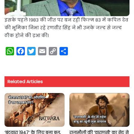
इसके पहले 1983 की जीत पर बन रही फिल्म 83 में कपिल देव
की भूमिका निभा रहे रणवीर सिंह ने भी उनके जल्द से जल्द
ठीक होने की द़आ की।
W
F
T
E
C
S
h
a
w
m
o
h
a
c
i
a
p
a
t
e
t
i
y
r
Related Articles
s
b
t
l
L
e
A
o
e
i
p
o
r
n
p
k
k
‘बंटवारा 1947’ के लिए बना बज,
राजामौली की ‘वाराणसी’ का सेट से