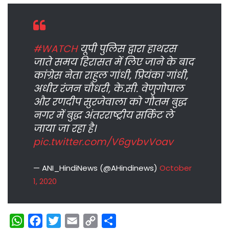
#WATCH
यूपी पुलिस द्वारा हाथरस
जाते समय हिरासत में लिए जाने के बाद
कांग्रेस नेता राहुल गांधी, प्रियंका गांधी,
अधीर रंजन चौधरी, के.सी. वेणुगोपाल
और रणदीप सुरजेवाला को गौतम बुद्ध
नगर में बुद्ध अंतरराष्ट्रीय सर्किट ले
जाया जा रहा है।
pic.twitter.com/V6gvbvVoav
— ANI_HindiNews (@AHindinews)
October
1, 2020
W
F
T
E
C
S