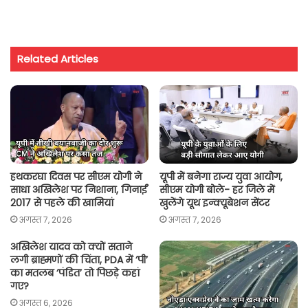
h
a
w
m
o
h
a
c
i
a
p
a
t
e
t
i
y
r
Related Articles
s
b
t
l
L
e
A
o
e
i
p
o
r
n
p
k
k
हथकरघा दिवस पर सीएम योगी ने
यूपी में बनेगा राज्य युवा आयोग,
साधा अखिलेश पर निशाना, गिनाईं
सीएम योगी बोले- हर जिले में
2017 से पहले की खामियां
खुलेंगे यूथ इन्क्यूबेशन सेंटर
अगस्त 7, 2026
अगस्त 7, 2026
अखिलेश यादव को क्यों सताने
लगी ब्राह्मणों की चिंता, PDA में ‘पी’
का मतलब ‘पंडित’ तो पिछड़े कहां
गए?
अगस्त 6, 2026