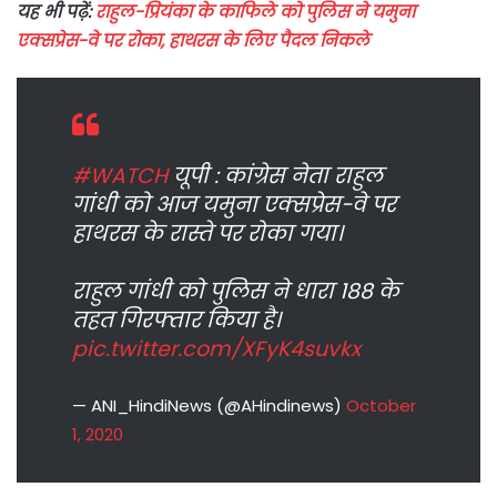
यह भी पढ़ें:
राहुल-प्रियंका के काफिले को पुलिस ने यमुना
एक्सप्रेस-वे पर रोका, हाथरस के लिए पैदल निकले
#WATCH
यूपी : कांग्रेस नेता राहुल
गांधी को आज यमुना एक्सप्रेस-वे पर
हाथरस के रास्ते पर रोका गया।
राहुल गांधी को पुलिस ने धारा 188 के
तहत गिरफ्तार किया है।
pic.twitter.com/XFyK4suvkx
— ANI_HindiNews (@AHindinews)
October
1, 2020