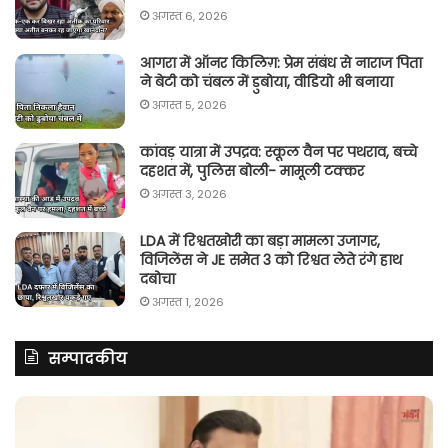
अगस्त 6, 2026
आगरा में ऑनर किलिग़: प्रेम संबंध से नाराज पिता
ने बेटी को चंबल में डुबोया, वीडियो भी बनाया
अगस्त 5, 2026
कांवड़ यात्रा में उपद्रव: स्कूल वैन पर पथराव, बच्चे
दहशत में, पुलिस बोली- मामूली टक्कर
अगस्त 3, 2026
LDA में रिश्वतखोरी का बड़ा मामला उजागर,
विजिलेंस ने JE समेत 3 को रिश्वत लेते रंगे हाथ
दबोचा
अगस्त 1, 2026
सम्पादकीय