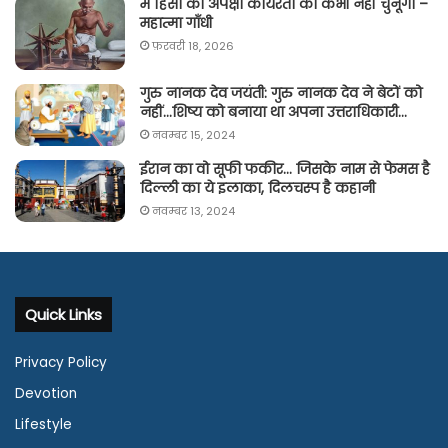
मैं हिंसा की अपेक्षा कायरता को कभी नहीं चुनूँगा –
महात्मा गाँधी
फ़रवरी 18, 2026
गुरु नानक देव जयंती: गुरु नानक देव ने बेटों को
नहीं…शिष्य को बनाया था अपना उत्तराधिकारी…
नवम्बर 15, 2024
ईरान का वो सूफी फकीर… जिसके नाम से फेमस है
दिल्ली का ये इलाका, दिलचस्प है कहानी
नवम्बर 13, 2024
Quick Links
Privacy Policy
Devotion
Lifestyle