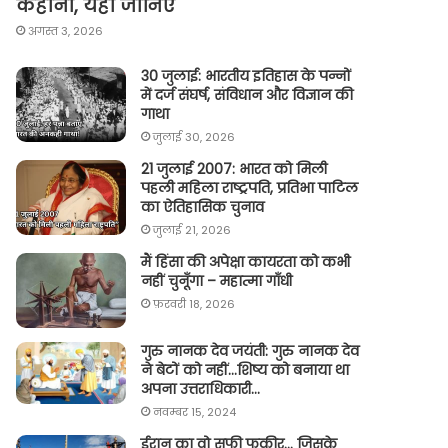
कहानी, यहां जानिए
अगस्त 3, 2026
30 जुलाई: भारतीय इतिहास के पन्नों
में दर्ज संघर्ष, संविधान और विज्ञान की
गाथा
जुलाई 30, 2026
21 जुलाई 2007: भारत को मिली
पहली महिला राष्ट्रपति, प्रतिभा पाटिल
का ऐतिहासिक चुनाव
जुलाई 21, 2026
मैं हिंसा की अपेक्षा कायरता को कभी
नहीं चुनूँगा – महात्मा गाँधी
फ़रवरी 18, 2026
गुरु नानक देव जयंती: गुरु नानक देव
ने बेटों को नहीं…शिष्य को बनाया था
अपना उत्तराधिकारी…
नवम्बर 15, 2024
ईरान का वो सूफी फकीर… जिसके