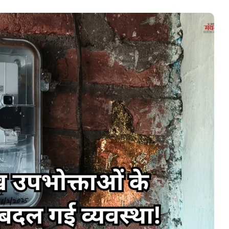
शिवसेना
UBT
में
बड़ा
भूचाल,
6
सांसदों
स की सरकार
जून 17, 2026
ने
थ भेदभाव
शिवसेना UBT में बड़ा भूचाल, 6 सांसदों न
छोड़ा
छोड़ा साथ, इस पार्टी में हुए शामिल!
साथ,
इस
पार्टी
में
हुए
शामिल!