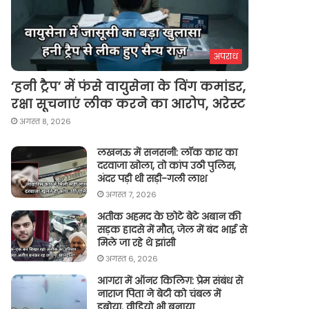
अपराध
‘हनी ट्रैप’ में फंसे वायुसेना के विंग कमांडर,
रक्षा सूचनाएं लीक करने का आरोप, अरेस्ट
अगस्त 8, 2026
लखनऊ में सनसनी: लॉक कार का
दरवाजा खोला, तो कांप उठी पुलिस,
अंदर पड़ी थी सड़ी-गली लाश
अगस्त 7, 2026
अतीक अहमद के छोटे बेटे अबान की
सड़क हादसे में मौत, जेल में बंद भाई से
मिले जा रहे थे झांसी
अगस्त 6, 2026
आगरा में ऑनर किलिग़: प्रेम संबंध से
नाराज पिता ने बेटी को चंबल में
डुबोया, वीडियो भी बनाया