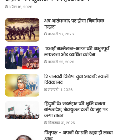
अप्रैल 16, 2026
अब आतंकवाद पर होगा निर्णायक
“प्रहार“
फ़रवरी 27, 2026
एआई सम्मेलन-भारत की अभूतपूर्व
सफलता और व्यथित कांग्रेस
फ़रवरी 25, 2026
12 जनवरी विशेष: युवा आदर्श : स्वामी
विवेकानंद
जनवरी 11, 2026
हिंदुओं के नरसंहार की भूमि बनता
बांग्लादेश, सेक्युलर दलों के मुंह पर
लगा ताला
दिसम्बर 31, 2025
पितृपक्ष – अपनों के प्रति श्रद्धा ही सच्चा
श्राद्ध