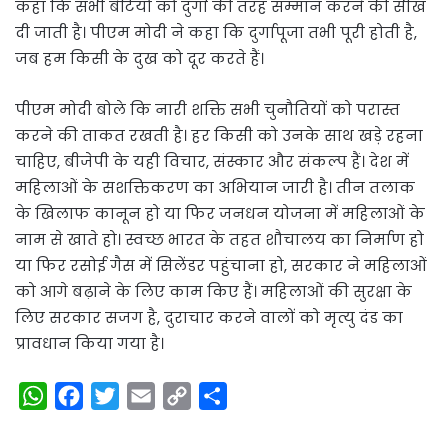
कहा कि सभी बेटियों को दुर्गा की तरह सम्मान करने की सीख
दी जाती है। पीएम मोदी ने कहा कि दुर्गापूजा तभी पूरी होती है,
जब हम किसी के दुख को दूर करते हैं।
पीएम मोदी बोले कि नारी शक्ति सभी चुनौतियों को परास्त
करने की ताकत रखती है। हर किसी को उनके साथ खड़े रहना
चाहिए, बीजेपी के यही विचार, संस्कार और संकल्प हैं। देश में
महिलाओं के सशक्तिकरण का अभियान जारी है। तीन तलाक
के खिलाफ कानून हो या फिर जनधन योजना में महिलाओं के
नाम से खाते हो। स्वच्छ भारत के तहत शौचालय का निर्माण हो
या फिर रसोई गैस में सिलेंडर पहुंचाना हो, सरकार ने महिलाओं
को आगे बढ़ाने के लिए काम किए हैं। महिलाओं की सुरक्षा के
लिए सरकार सजग है, दुराचार करने वालों को मृत्यु दंड का
प्रावधान किया गया है।
W
F
T
E
C
S
h
a
w
m
o
h