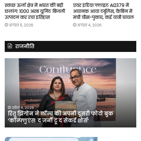
स्वच्छ ऊर्जा क्षेत्र में भारत की बड़ी
एयर इंडिया फ्लाइट AI2379 में
छलांग: 1000 अरब यूनिट बिजली
अचानक आया टर्बुलेंस, केबिन में
उत्पादन कर रचा इतिहास
मची चीख-पुकार, कई यात्री घायल
अगस्त 5, 2026
अगस्त 4, 2026
राजनीति
रितु
रा
झिंगोन
गां
ने
बो
लॉन्च
कां
की
की
अपनी
सर
दूसरी
बन
फोटो
पर
अप्रैल 9, 2026
रितु झिंगोन ने लॉन्च की अपनी दूसरी फोटो बुक
बुक
सी
‘कॉन्फ्लुएंसः द जर्नी टू द सेकर्ड शोर्स’
‘कॉन्फ्लुएंसः
के
द
सा
जर्नी
भे
टू
खत