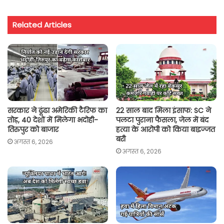
a
c
i
a
p
a
t
e
t
i
y
r
Related Articles
s
b
t
l
L
e
A
o
e
i
p
o
r
n
p
k
k
सरकार ने ढूंढा अमेरिकी टैरिफ का
22 साल बाद मिला इंसाफ: SC ने
तोड़, 40 देशों में मिलेगा भदोही-
पलटा पुराना फैसला, जेल में बंद
तिरुपुर को बाजार
हत्या के आरोपी को किया बाइज्जत
बरी
अगस्त 6, 2026
अगस्त 6, 2026