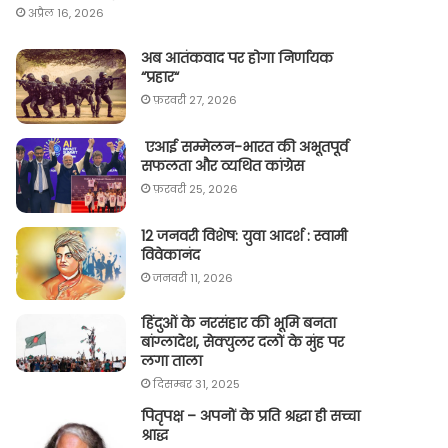
अप्रैल 16, 2026
अब आतंकवाद पर होगा निर्णायक
“प्रहार“
फ़रवरी 27, 2026
एआई सम्मेलन-भारत की अभूतपूर्व
सफलता और व्यथित कांग्रेस
फ़रवरी 25, 2026
12 जनवरी विशेष: युवा आदर्श : स्वामी
विवेकानंद
जनवरी 11, 2026
हिंदुओं के नरसंहार की भूमि बनता
बांग्लादेश, सेक्युलर दलों के मुंह पर
लगा ताला
दिसम्बर 31, 2025
पितृपक्ष – अपनों के प्रति श्रद्धा ही सच्चा
श्राद्ध