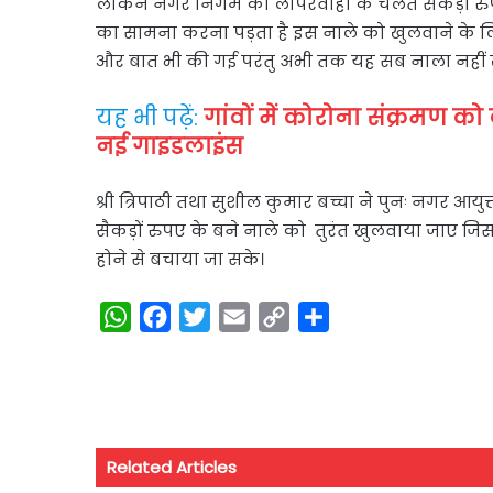
लेकिन नगर निगम की लापरवाही के चलते सैकड़ों रुप
का सामना करना पड़ता है इस नाले को खुलवाने के ल
और बात भी की गई परंतु अभी तक यह सब नाला नहीं खोला 
यह भी पढ़ें:
गांवों में कोरोना संक्रमण 
नई गाइडलाइंस
श्री त्रिपाठी तथा सुशील कुमार बच्चा ने पुनः नगर आय
सैकड़ों रुपए के बने नाले को तुरंत खुलवाया जाए जिस
होने से बचाया जा सके।
W
F
T
E
C
S
h
a
w
m
o
h
a
c
i
a
p
a
t
e
t
i
y
r
s
b
t
l
L
e
Related Articles
A
o
e
i