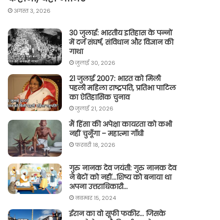
अगस्त 3, 2026
30 जुलाई: भारतीय इतिहास के पन्नों
में दर्ज संघर्ष, संविधान और विज्ञान की
गाथा
जुलाई 30, 2026
21 जुलाई 2007: भारत को मिली
पहली महिला राष्ट्रपति, प्रतिभा पाटिल
का ऐतिहासिक चुनाव
जुलाई 21, 2026
मैं हिंसा की अपेक्षा कायरता को कभी
नहीं चुनूँगा – महात्मा गाँधी
फ़रवरी 18, 2026
गुरु नानक देव जयंती: गुरु नानक देव
ने बेटों को नहीं…शिष्य को बनाया था
अपना उत्तराधिकारी…
नवम्बर 15, 2024
ईरान का वो सूफी फकीर… जिसके