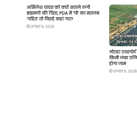
p
o
r
n
अखिलेश यादव को क्यों सताने लगी
p
k
k
ब्राह्मणों की चिंता, PDA में ‘पी’ का मतलब
‘पंडित’ तो पिछड़े कहां गए?
अगस्त 6, 2026
नोएडा एयरपोर्ट 
किमी लंबा एलिवे
होगा जाम
अगस्त 6, 2026