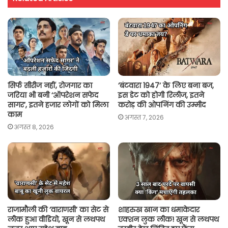
s
b
t
l
L
e
A
o
e
i
p
o
r
n
p
k
k
सिर्फ सीरीज नहीं, रोजगार का
‘बंटवारा 1947’ के लिए बना बज,
जरिया भी बनी ‘ऑपरेशन सफेद
इस डेट को होगी रिलीज, इतने
सागर’, इतने हजार लोगों को मिला
करोड़ की ओपनिंग की उम्मीद
काम
अगस्त 7, 2026
अगस्त 8, 2026
राजामौली की ‘वाराणसी’ का सेट से
शाहरुख खान का धमाकेदार
लीक हुआ वीडियो, खून से लथपथ
एक्शन लुक लीक! खून से लथपथ