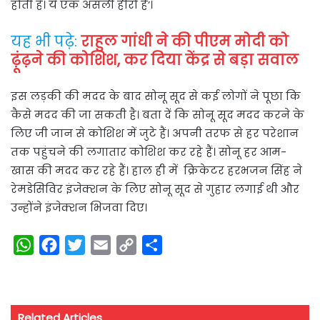
होती है। ये एक असली हीरो हैं’।
यह भी पढ़े:
राहुल गांधी ने की पीएम मोदी को
ढ़ूंढ़ने की कोशिश, कर दिया केंद्र से बड़ा सवाल
इस लड़की की मदद के बाद सोनू सूद से कई लोगों ने पूछा कि
कैसे मदद की जा सकती है। बता दें कि सोनू सूद मदद करने के
लिए जी जान से कोशिश में जुटे हैं। अपनी तरफ से हर परेशान
तक पहुंचने की लगातार कोशिश कर रहे हैं। सोनू हर आम-
खास की मदद कर रहे हैं। हाल ही में क्रिकेटर हरभजन सिंह ने
रेमडेसिविर इंजेक्शन के लिए सोनू सूद से गुहार लगाई थी और
उन्होंने इंजेक्शन भिजवा दिए।
W
F
T
E
C
S
h
a
w
m
o
h
a
c
i
a
p
a
t
e
t
i
y
r
Related Articles