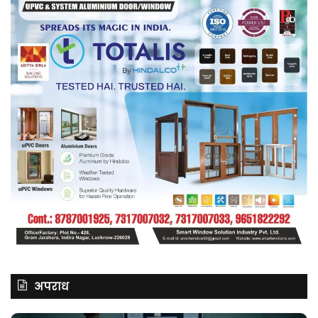
शोर्स’
अपराध