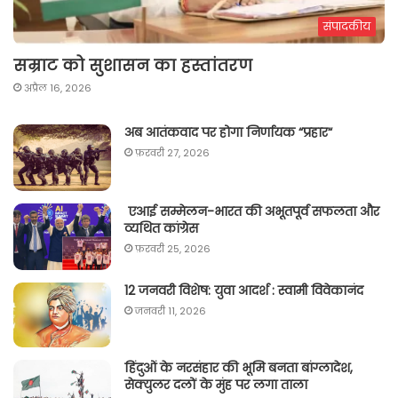
संपादकीय
सम्राट को सुशासन का हस्तांतरण
अप्रैल 16, 2026
अब आतंकवाद पर होगा निर्णायक “प्रहार“
फ़रवरी 27, 2026
एआई सम्मेलन-भारत की अभूतपूर्व सफलता और
व्यथित कांग्रेस
फ़रवरी 25, 2026
12 जनवरी विशेष: युवा आदर्श : स्वामी विवेकानंद
जनवरी 11, 2026
हिंदुओं के नरसंहार की भूमि बनता बांग्लादेश,
सेक्युलर दलों के मुंह पर लगा ताला