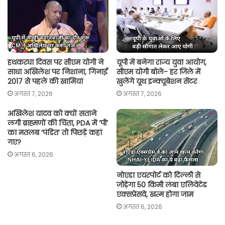
p
o
r
n
p
k
k
हथकरघा दिवस पर सीएम योगी ने
यूपी में बनेगा राज्य युवा आयोग,
साधा अखिलेश पर निशाना, गिनाईं
सीएम योगी बोले- हर जिले में
2017 से पहले की खामियां
खुलेंगे यूथ इन्क्यूबेशन सेंटर
अगस्त 7, 2026
अगस्त 7, 2026
अखिलेश यादव को क्यों सताने
लगी ब्राह्मणों की चिंता, PDA में ‘पी’
का मतलब ‘पंडित’ तो पिछड़े कहां
गए?
अगस्त 6, 2026
नोएडा एयरपोर्ट को दिल्ली से
जोड़ेगा 50 किमी लंबा एलिवेटेड
एक्सप्रेसवे, खत्म होगा जाम
अगस्त 6, 2026