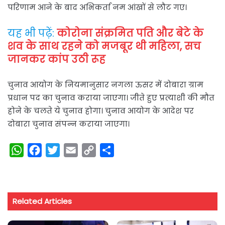
परिणाम आने के बाद अभिकर्ता नम आंखों से लौट गए।
यह भी पढ़ें:
कोरोना संक्रमित पति और बेटे के
शव के साथ रहने को मजबूर थी महिला, सच
जानकर कांप उठी रूह
चुनाव आयोग के नियमानुसार नगला ऊसर में दोबारा ग्राम
प्रधान पद का चुनाव कराया जाएगा। जीते हुए प्रत्याशी की मौत
होने के चलते ये चुनाव होगा। चुनाव आयोग के आदेश पर
दोबारा चुनाव संपन्न कराया जाएगा।
W
F
T
E
C
S
h
a
w
m
o
h
a
c
i
a
p
a
t
e
t
i
y
r
Related Articles
s
b
t
l
L
e
A
o
e
i