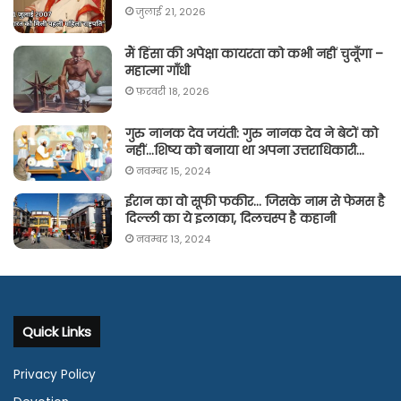
जुलाई 21, 2026
मैं हिंसा की अपेक्षा कायरता को कभी नहीं चुनूँगा –
महात्मा गाँधी
फ़रवरी 18, 2026
गुरु नानक देव जयंती: गुरु नानक देव ने बेटों को
नहीं…शिष्य को बनाया था अपना उत्तराधिकारी…
नवम्बर 15, 2024
ईरान का वो सूफी फकीर… जिसके नाम से फेमस है
दिल्ली का ये इलाका, दिलचस्प है कहानी
नवम्बर 13, 2024
Quick Links
Privacy Policy