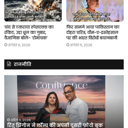
चांद से टकराया स्पेसएक्स का
फिर सामने आया पाकिस्तान का
रॉकेट, उड़ा धूल का गुबार,
दोहरा चरित्र, यौम-ए-इस्तेहसाल
वैज्ञानिक बोले- ‘रोमांचक’
पर की भारत विरोधी बयानबाजी
अगस्त 6, 2026
अगस्त 5, 2026
राजनीति
रितु
रा
झिंगोन
गां
ने
बो
लॉन्च
कां
की
की
अपनी
सर
दूसरी
बन
फोटो
पर
अप्रैल 9, 2026
रितु झिंगोन ने लॉन्च की अपनी दूसरी फोटो बुक
बुक
सी