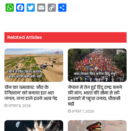
W
F
T
E
C
S
h
a
w
m
o
h
a
c
i
a
p
a
t
e
t
i
y
r
Related Articles
s
b
t
l
L
e
A
o
e
i
p
o
r
n
p
k
k
चीन का चमत्कार: ‘मौत के
नेपाल में तेज हुई हिंदू राष्ट्र बनने
रेगिस्तान’ को बनाया हरा भरा
की मांग, भारत की सीमा से सटे
जंगल, लगा डाले इतने अरब पेड़
इलाकों में पहुंचा तनाव, चौकसी
बढ़ी
अगस्त 8, 2026
अगस्त 7, 2026