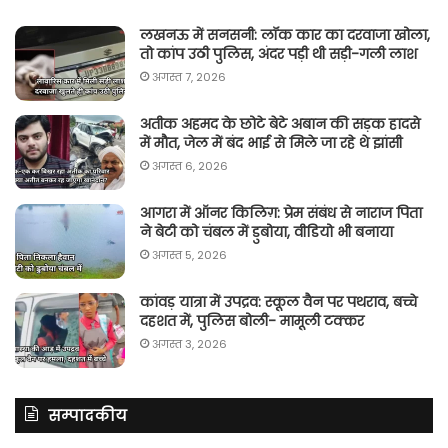
लखनऊ में सनसनी: लॉक कार का दरवाजा खोला,
तो कांप उठी पुलिस, अंदर पड़ी थी सड़ी-गली लाश
अगस्त 7, 2026
अतीक अहमद के छोटे बेटे अबान की सड़क हादसे
में मौत, जेल में बंद भाई से मिले जा रहे थे झांसी
अगस्त 6, 2026
आगरा में ऑनर किलिग़: प्रेम संबंध से नाराज पिता
ने बेटी को चंबल में डुबोया, वीडियो भी बनाया
अगस्त 5, 2026
कांवड़ यात्रा में उपद्रव: स्कूल वैन पर पथराव, बच्चे
दहशत में, पुलिस बोली- मामूली टक्कर
अगस्त 3, 2026
सम्पादकीय