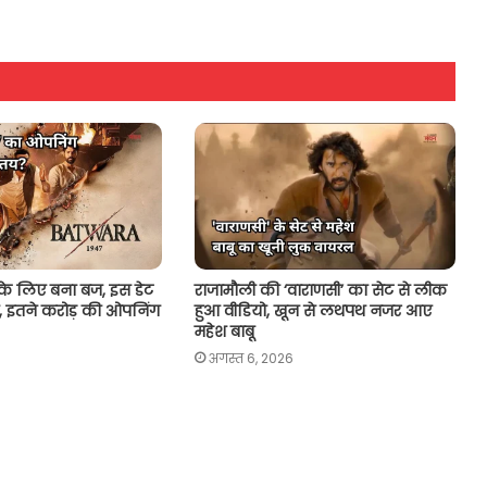
 के लिए बना बज, इस डेट
राजामौली की ‘वाराणसी’ का सेट से लीक
, इतने करोड़ की ओपनिंग
हुआ वीडियो, खून से लथपथ नजर आए
महेश बाबू
अगस्त 6, 2026