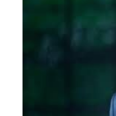
शिवसेना
UBT
में
बड़ा
भूचाल,
6
सांसदों
ोले-कांग्रेस की सरकार
जून 17, 2026
ने
पीएफ के साथ भेदभाव
शिवसेना UBT में बड़ा भूचाल,
छोड़ा
जाएगा
छोड़ा साथ, इस पार्टी में हु
साथ,
इस
पार्टी
में
हुए
शामिल!