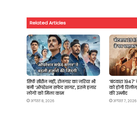
t
e
t
i
y
r
s
b
t
l
L
e
Related Articles
A
o
e
i
p
o
r
n
p
k
k
सिर्फ सीरीज नहीं, रोजगार का जरिया भी
‘बंटवारा 1947’
बनी ‘ऑपरेशन सफेद सागर’, इतने हजार
को होगी रिलीज
लोगों को मिला काम
की उम्मीद
अगस्त 8, 2026
अगस्त 7, 2026