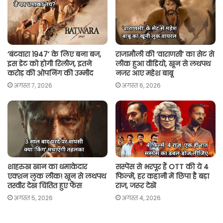
p
o
r
n
p
k
k
‘बंटवारा 1947’ के लिए बना बज,
राजामौली की ‘वाराणसी’ का सेट से
इस डेट को होगी रिलीज, इतने
लीक हुआ वीडियो, खून से लथपथ
करोड़ की ओपनिंग की उम्मीद
नजर आए महेश बाबू
अगस्त 7, 2026
अगस्त 6, 2026
शाहरुख खान का धमाकेदार
सस्पेंस से भरपूर हैं OTT की ये 4
एक्शन लुक लीक! खून से लथपथ
फिल्में, हर कहानी में छिपा है बड़ा
तस्वीर देख चिंतित हुए फैंस
राज, जरूर देखें
अगस्त 5, 2026
अगस्त 4, 2026