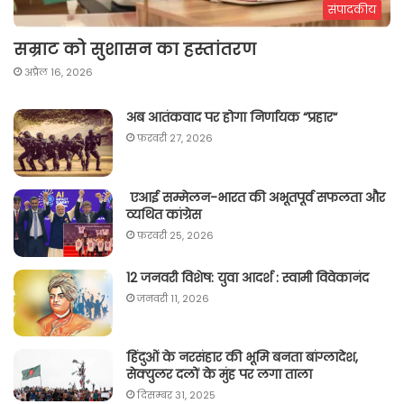
संपादकीय
सम्राट को सुशासन का हस्तांतरण
अप्रैल 16, 2026
अब आतंकवाद पर होगा निर्णायक “प्रहार“
फ़रवरी 27, 2026
एआई सम्मेलन-भारत की अभूतपूर्व सफलता और
व्यथित कांग्रेस
फ़रवरी 25, 2026
12 जनवरी विशेष: युवा आदर्श : स्वामी विवेकानंद
जनवरी 11, 2026
हिंदुओं के नरसंहार की भूमि बनता बांग्लादेश,
सेक्युलर दलों के मुंह पर लगा ताला
दिसम्बर 31, 2025