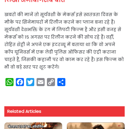
खबरों की मानें तो सूर्यवंशी के मेकर्स इसे स्वतंत्रता दिवस के
मौके पर सिनेमाघरों में रिलीज करने का प्लान बना रहे हैं।
सूर्यवंशी देशभक्ति के रंग में लिपटी फिल्म है और इसी वजह से
मेकर्स को 15 अगस्त पर रिलीज करने की सोच रहे हैं। वहीं,
रोहित शेट्टी ने अपने एक इंटरव्यू में बताया था कि वो अपने
कॉप यूनिवर्स में एक लेडी पुलिस ऑफिसर की एंट्री कराना
चाहते हैं, जिसकी कहानी पर वो काम कर रहे हैं। इस फिल्म को
भी वो बड़े स्तर पर शूट करेंगे।
W
F
T
E
C
S
h
a
w
m
o
h
a
c
i
a
p
a
t
e
t
i
y
r
Related Articles
s
b
t
l
L
e
A
o
e
i