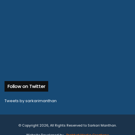
Follow on Twitter
Tweets by sarkarimanthan
© Copyright 2026, All Rights Reserved to Sarkari Manthan.
Website Developed by
Prabhat Media Creations