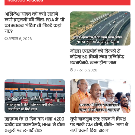
s
b
t
l
L
e
A
o
e
i
अखिलेश यादव को क्यों सताने
p
o
r
n
लगी ब्राह्मणों की चिंता, PDA में ‘पी’
का मतलब ‘पंडित’ तो पिछड़े कहां
p
k
k
गए?
अगस्त 6, 2026
नोएडा एयरपोर्ट को दिल्ली से
जोड़ेगा 50 किमी लंबा एलिवेटेड
एक्सप्रेसवे, खत्म होगा जाम
अगस्त 6, 2026
उद्घाटन के 13 दिन बाद धंसा 4200
यूपी मानसून सत्र: सदन में विपक्ष
करोड़ का एक्सप्रेसवे, NHAI ने टोल
पर गरजे CM योगी, बोले- ‘सपा ने
वसूली पर लगाई रोक
नहीं चलने दिया सदन’