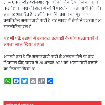
साल एक करोड़ बेरोजगार युवाओं को नौकरियां देने का वादा
कर देश व प्रदेश की सत्ता में लौटी भारतीय जनता पार्टी की नींव
झूठ पर आधारित है। उन्होंने कहा कि प्रसपा का पूरा नाम
प्रगतिशील समाजवादी पार्टी है। यह भारत में तेजी से उभरता हुआ
राजनीतिक दल है।
यह भी पढ़ें:
बसपा में बगावत, प्रत्याशी के पांच प्रस्तावकों ने
अपना नाम लिया वापस
आपको बता दें कि समाजवादी पार्टी से अनबन होने के बाद
शिवपाल सिंह यादव ने 29 अगस्त 2018 को अलग पार्टी बनाने
का फैसला किया था।
W
F
T
E
C
S
h
a
w
m
o
h
a
c
i
a
p
a
t
e
t
i
y
r
Related Articles