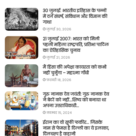
30 जुलाई: भारतीय इतिहास के पन्नों
में दर्ज संघर्ष, संविधान और विज्ञान की
गाथा
जुलाई 30, 2026
21 जुलाई 2007: भारत को मिली
पहली महिला राष्ट्रपति, प्रतिभा पाटिल
का ऐतिहासिक चुनाव
जुलाई 21, 2026
मैं हिंसा की अपेक्षा कायरता को कभी
नहीं चुनूँगा – महात्मा गाँधी
फ़रवरी 18, 2026
गुरु नानक देव जयंती: गुरु नानक देव
ने बेटों को नहीं…शिष्य को बनाया था
अपना उत्तराधिकारी…
नवम्बर 15, 2024
ईरान का वो सूफी फकीर… जिसके
नाम से फेमस है दिल्ली का ये इलाका,
दिलचस्प है कहानी