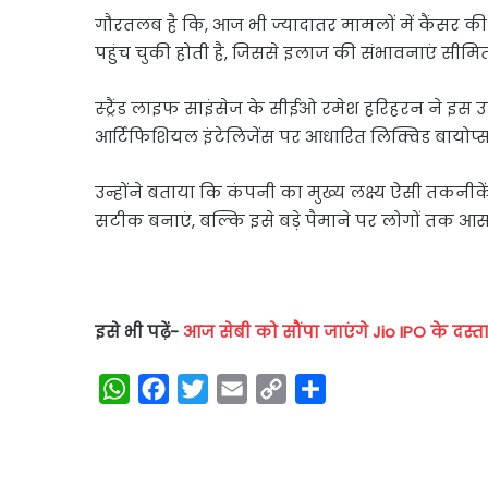
गौरतलब है कि, आज भी ज्यादातर मामलों में कैंसर क
पहुंच चुकी होती है, जिससे इलाज की संभावनाएं सीमित 
स्ट्रैंड लाइफ साइंसेज के सीईओ रमेश हरिहरन ने इस उ
आर्टिफिशियल इंटेलिजेंस पर आधारित लिक्विड बायोप्
उन्होंने बताया कि कंपनी का मुख्य लक्ष्य ऐसी तकनीके
सटीक बनाएं, बल्कि इसे बड़े पैमाने पर लोगों तक आसा
इसे भी पढ़ें-
आज सेबी को सौंपा जाएंगे Jio IPO के दस
W
F
T
E
C
S
h
a
w
m
o
h
a
c
i
a
p
a
t
e
t
i
y
r