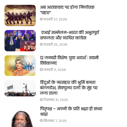
अब आतंकवाद पर होगा निर्णायक
“प्रहार“
फ़रवरी 27, 2026
एआई सम्मेलन-भारत की अभूतपूर्व
सफलता और व्यथित कांग्रेस
फ़रवरी 25, 2026
12 जनवरी विशेष: युवा आदर्श : स्वामी
विवेकानंद
जनवरी 11, 2026
हिंदुओं के नरसंहार की भूमि बनता
बांग्लादेश, सेक्युलर दलों के मुंह पर
लगा ताला
दिसम्बर 31, 2025
पितृपक्ष – अपनों के प्रति श्रद्धा ही सच्चा
श्राद्ध
सितम्बर 7, 2025