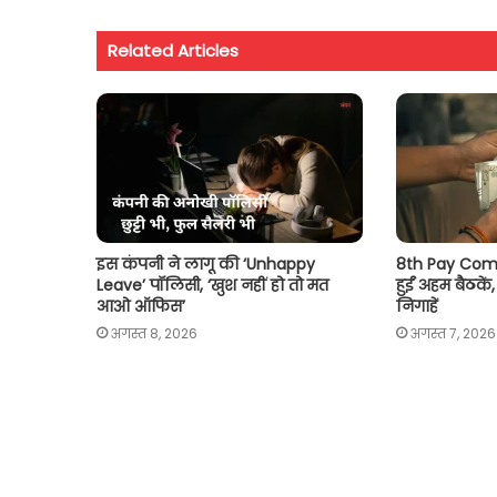
s
b
t
l
L
e
Related Articles
A
o
e
i
p
o
r
n
p
k
k
इस कंपनी ने लागू की ‘Unhappy
8th Pay Commi
Leave’ पॉलिसी, ‘खुश नहीं हो तो मत
हुईं अहम बैठकें
आओ ऑफिस’
निगाहें
अगस्त 8, 2026
अगस्त 7, 2026