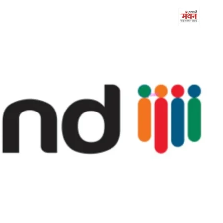
शिवसेना
UBT
में
बड़ा
भूचाल,
6
सांसदों
स की सरकार
जून 17, 2026
ने
थ भेदभाव
शिवसेना UBT में बड़ा भूचाल, 6 सांसदों न
छोड़ा
छोड़ा साथ, इस पार्टी में हुए शामिल!
साथ,
इस
पार्टी
में
हुए
शामिल!