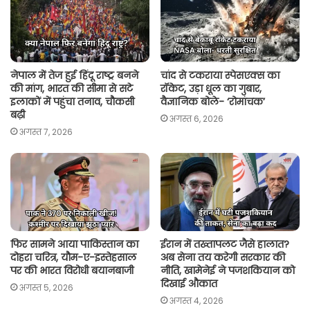
p
o
r
n
p
k
k
नेपाल में तेज हुई हिंदू राष्ट्र बनने
चांद से टकराया स्पेसएक्स का
की मांग, भारत की सीमा से सटे
रॉकेट, उड़ा धूल का गुबार,
इलाकों में पहुंचा तनाव, चौकसी
वैज्ञानिक बोले- ‘रोमांचक’
बढ़ी
अगस्त 6, 2026
अगस्त 7, 2026
फिर सामने आया पाकिस्तान का
ईरान में तख्तापलट जैसे हालात?
दोहरा चरित्र, यौम-ए-इस्तेहसाल
अब सेना तय करेगी सरकार की
पर की भारत विरोधी बयानबाजी
नीति, खामेनेई ने पजशकियान को
दिखाई औकात
अगस्त 5, 2026
अगस्त 4, 2026