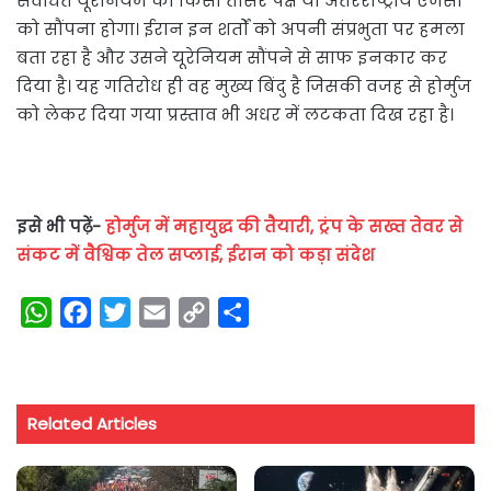
संवर्धित यूरेनियम को किसी तीसरे पक्ष या अंतरराष्ट्रीय एजेंसी
को सौंपना होगा। ईरान इन शर्तों को अपनी संप्रभुता पर हमला
बता रहा है और उसने यूरेनियम सौंपने से साफ इनकार कर
दिया है। यह गतिरोध ही वह मुख्य बिंदु है जिसकी वजह से होर्मुज
को लेकर दिया गया प्रस्ताव भी अधर में लटकता दिख रहा है।
इसे भी पढ़ें-
होर्मुज में महायुद्ध की तैयारी, ट्रंप के सख्त तेवर से
संकट में वैश्विक तेल सप्लाई, ईरान को कड़ा संदेश
W
F
T
E
C
S
h
a
w
m
o
h
a
c
i
a
p
a
t
e
t
i
y
r
Related Articles
s
b
t
l
L
e
A
o
e
i