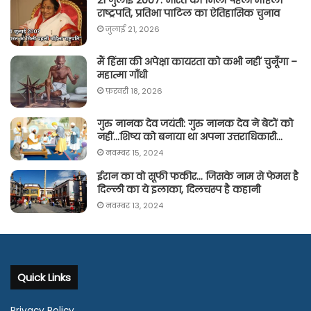
21 जुलाई 2007: भारत को मिली पहली महिला
राष्ट्रपति, प्रतिभा पाटिल का ऐतिहासिक चुनाव
जुलाई 21, 2026
मैं हिंसा की अपेक्षा कायरता को कभी नहीं चुनूँगा –
महात्मा गाँधी
फ़रवरी 18, 2026
गुरु नानक देव जयंती: गुरु नानक देव ने बेटों को
नहीं…शिष्य को बनाया था अपना उत्तराधिकारी…
नवम्बर 15, 2024
ईरान का वो सूफी फकीर… जिसके नाम से फेमस है
दिल्ली का ये इलाका, दिलचस्प है कहानी
नवम्बर 13, 2024
Quick Links
Privacy Policy