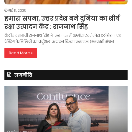
मई 11, 2025
हमारा सपना, उत्तर प्रदेश बने दुनिया का शीर्ष
रक्षा उत्पादन केंद्र : राजनाथ सिंह
केंद्रीय रक्षामंत्री राजनाथ सिंह ने लखनऊ में ब्रह्मोस एयरोस्पेस इंटीग्रेशन एवं
टेस्टिंग फैसिलिटी का वर्चुअल उद्घाटन किया। लखनऊ (सरकारी मंथन…
Read More »
राजनीति
रितु
रा
झिंगोन
गां
ने
बो
लॉन्च
कां
की
की
अपनी
सर
दूसरी
बन